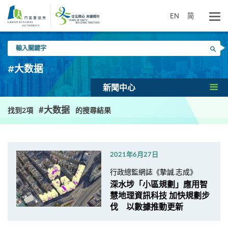
跳
到
EN
简
主
要
輸
內
搜尋
入
容
關
#大数据
鍵
字
新聞中心
#大数据
找到2項
的搜尋結果
2021年6月27日
行政總監網誌《摯誠.志成》
深水埗「小區規劃」應用智
慧地理資訊科技 加快規劃步
伐 以數據推動更新