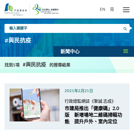
跳
到
EN
简
主
要
輸
內
搜尋
入
容
關
#與民抗疫
鍵
字
新聞中心
#與民抗疫
找到1項
的搜尋結果
2021年2月21日
行政總監網誌《摯誠.志成》
市建局推出「健康碼」2.0
版 新增場地二維碼掃瞄功
能 提升戶外、室內定位