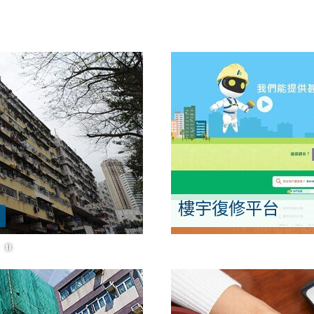
前
樓宇復修平台
樓宇
開始/暫停幻燈片