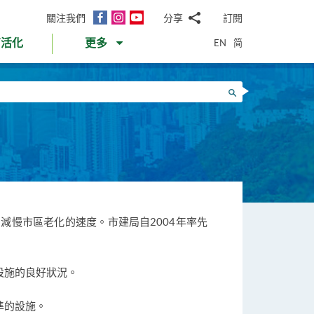
面
Instagram
YouTube
關注我們
分享
訂閱
電
書
郵
EN
简
育活化
更多
WhatsApp
微
面
信
Twitter
搜尋
書
LinkedIn
微
博
慢市區老化的速度。市建局自2004年率先
設施的良好狀況。
準的設施。