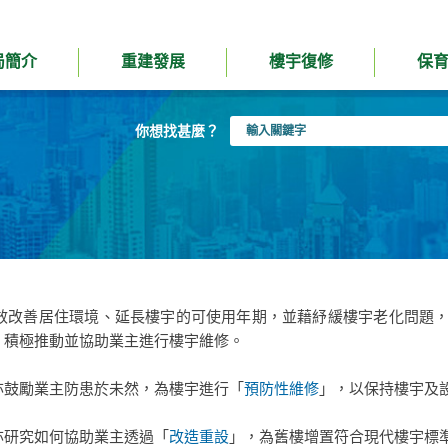
局簡介
重建發展
樓宇復修
保
輸
你想找甚麼？
入
關
鍵
字
效改善居住環境、延長樓宇的可使用年期，並藉紓緩樓宇老化問題，減
，積極推動並協助業主進行樓宇維修。
亦鼓勵業主防患於未然，為樓宇進行「
預防性維修
」，以保持樓宇及
亦研究如何協助業主透過「
改造重設
」，為舊樓增置符合現代樓宇標