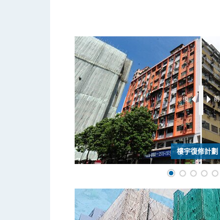
後
樓宇復修計劃