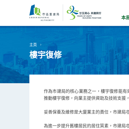
跳
到
主
本
要
內
容
主頁
樓宇復修
作為市建局的核心業務之一，樓宇復修能有
推動樓宇復修，向業主提供資助及技術支援
妥善保養及維修是大廈業主的責任，市建局
為進一步提升舊樓居民的居住質素，市建局