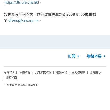
(
https://dfs.ura.org.hk
)。
如業界有任何查詢，歡迎致電專屬熱線2588 8900或電郵
至
dfsenq@ura.org.hk
。
訂閱
聯絡本局
免責聲明
私隱聲明
資訊披露聲明
種族平等
無障礙網頁
版權告示
網頁指南
市區重建局 © 2026 版權所有