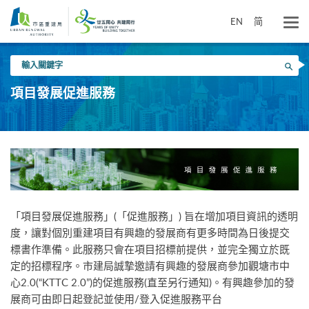
跳
到
EN
简
主
要
輸
內
搜尋
入
容
關
項目發展促進服務
鍵
字
「項目發展促進服務」(「促進服務」) 旨在增加項目資訊的透明
度，讓對個別重建項目有興趣的發展商有更多時間為日後提交
標書作準備。此服務只會在項目招標前提供，並完全獨立於既
定的招標程序。市建局誠摯邀請有興趣的發展商參加觀塘市中
心2.0(“KTTC 2.0”)的促進服務(直至另行通知)。有興趣參加的發
展商可由即日起登記並使用/登入促進服務平台