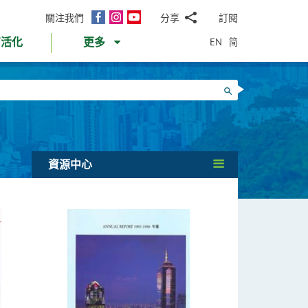
面
Instagram
YouTube
關注我們
分享
訂閱
電
書
郵
EN
简
育活化
更多
WhatsApp
微
面
信
Twitter
搜尋
書
LinkedIn
微
博
資源中心