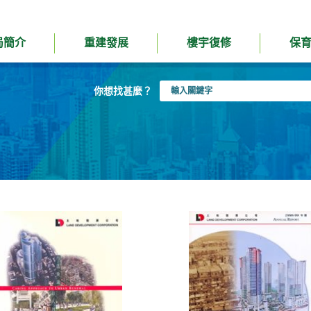
局簡介
重建發展
樓宇復修
保
輸
你想找甚麼？
入
關
鍵
字