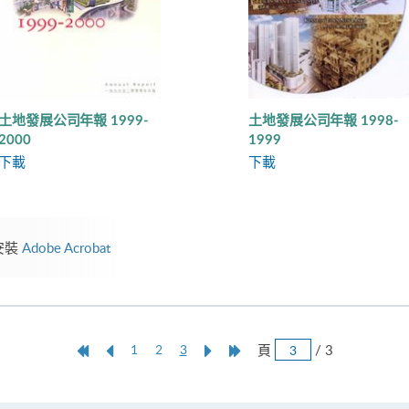
土地發展公司年報 1999-
土地發展公司年報 1998-
2000
1999
下載
下載
安裝
Adobe Acrobat
跳
第
上
本
Next
Last
頁
/ 3
1
2
3
頁
一
一
頁
Page
Page
頁
頁