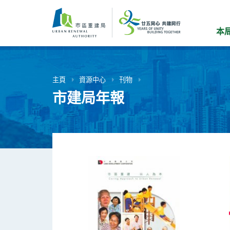
跳
到
主
本
要
內
容
主頁
資源中心
刊物
市建局年報