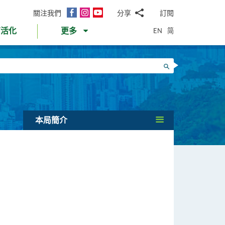
面
Instagram
YouTube
關注我們
分享
訂閱
電
書
郵
EN
简
育活化
更多
WhatsApp
微
面
信
Twitter
搜尋
書
LinkedIn
微
博
本局簡介