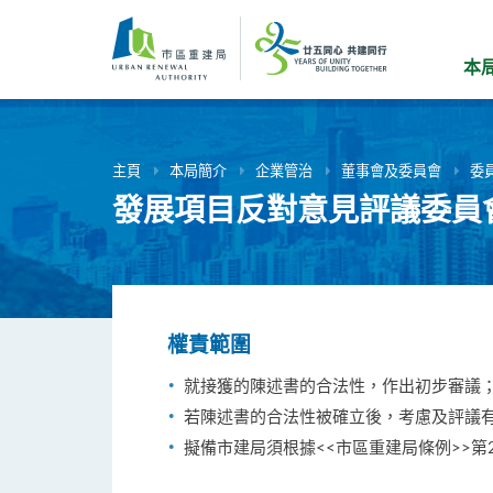
跳
到
主
本
要
內
容
主頁
本局簡介
企業管治
董事會及委員會
委
發展項目反對意見評議委員
權責範圍
就接獲的陳述書的合法性，作出初步審議
若陳述書的合法性被確立後，考慮及評議
擬備市建局須根據<<市區重建局條例>>第2