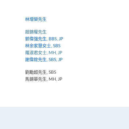
林增榮先生
趙錦權先生
郭偉强先生, BBS, JP
林余家慧女士, SBS
羅淑君女士, MH, JP
謝偉銓先生, SBS, JP
劉勵超先生, SBS
馬錦華先生, MH, JP