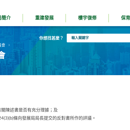
局簡介
重建發展
樓宇復修
保
輸
你想找甚麼？
入
員會
關
會
鍵
字
；
有關陳述書是否有充分理據；及
4(3)(b)條向發展局局長提交的反對書所作的評議。