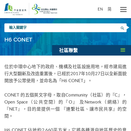
跳
到
EN
简
主
要
輸
內
搜尋
入
容
關
H6 CONET
鍵
字
社區聯繫
位於中環中心地下的政府、機構及社區設施用地，經市建局進
行大型翻新及改造重置後，已經於2017年10月27日以全新面貌
開放予公眾使用，並命名為「H6 CONET」。
CONET 的五個英文字母，取自Community（社區）的『C』，
Open Space（公共空間）的『O』 及Network（網絡）的
『NET』，目的是提供一個 『連繫社區、讓市民共享』的空
間。
H6 CONET 佔地約2,660平方米，它將各種源自地區歷史的意