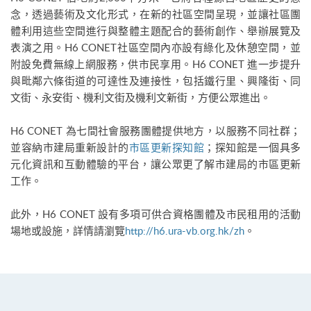
念，透過藝術及文化形式，在新的社區空間呈現，並讓社區團
體利用這些空間進行與整體主題配合的藝術創作、舉辦展覽及
表演之用。H6 CONET社區空間內亦設有綠化及休憩空間，並
附設免費無線上網服務，供市民享用。H6 CONET 進一步提升
與毗鄰六條街道的可達性及連接性，包括鐵行里、興隆街、同
文街、永安街、機利文街及機利文新街，方便公眾進出。
H6 CONET 為七間社會服務團體提供地方，以服務不同社群；
並容納市建局重新設計的
市區更新探知館
；探知館是一個具多
元化資訊和互動體驗的平台，讓公眾更了解市建局的市區更新
工作。
此外，H6 CONET 設有多項可供合資格團體及市民租用的活動
場地或設施，詳情請瀏覽
http://h6.ura-vb.org.hk/zh
。