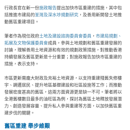
行政長官在新一份
施政報告
提出加快市區重建的措施，其中包
括推進市建局的
荃灣及深水埗規劃研究
，及善用新開發土地推
動舊區重建項目。
筆者作為現任政府
土地及建設諮詢委員會委員
，
市建局規劃、
拓展及文物保護委員會
成員，參與土地規劃和舊區重建發展的
討論，理解善用土地資源和有效的規劃政策措施，對推動香港
持續發展及舊區更新是十分重要；對施政報告加快市區重建的
措施，表示支持。
市區更新需龐大財政及充裕土地資源，以支持重建殘舊失修樓
宇、調遷居民、提升地區基礎建設和社區設施等工作；而推動
發展密度甚高的舊區，這兩方面資源更是缺一不可。筆者將以
全港舊樓數目最多的油旺區為例，探討為舊區土地釋放發展潛
力、創造發展容量、提升私人參與重建等方面，以加快舊區重
建步伐的關鍵。
舊區重建 舉步維艱