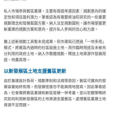
私人市場參與舊區重建，主要有兩個考慮因素：規劃意向的確
定性和項目盈利潛力。筆者認為有需要將油旺研究的一些重要
規劃理念和發展藍圖方案，納入法定規劃圖則，讓市場掌握更
新重建的規劃方案和意向，提升私人參與的信心和力度。
雖上述新規劃工具暫未見成果，但市建局已透過「一地多用」
模式，將舊區內過時的社區設施土地、用作臨時用途及未被充
分利用的政府土地，納入作整體規劃，釋放土地資源作發展用
途，地盡其用。
以新發展區土地支援舊區更新
由於基建設計負荷、規劃準則和法規等原因，舊區可擴充的發
展容量始終有限，而發展密度亦不能無限地提高。因此筆者認
為，社會需將舊區重建和新區發展一併考量，並以宏觀策略研
究如何利用新發展區的土地資源支援舊區，處理舊區重建土地
資源不足問題。