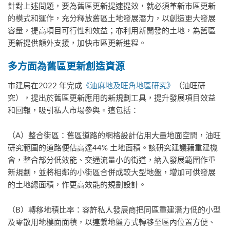
針對上述問題，要為舊區更新提速提效，就必須革新市區更新
的模式和運作，充分釋放舊區土地發展潛力，以創造更大發展
容量，提高項目可行性和效益；亦利用新開發的土地，為舊區
更新提供額外支援，加快市區更新進程。
多方面為舊區更新創造資源
市建局在2022 年完成
《油麻地及旺角地區研究》
（油旺研
究），提出於舊區更新應用的新規劃工具，提升發展項目效益
和回報，吸引私人市場參與。這包括：
（A）整合街區：舊區道路的網格設計佔用大量地面空間，油旺
研究範圍的道路便佔高達44% 土地面積。該研究建議藉重建機
會，整合部分低效能、交通流量小的街道，納入發展範圍作重
新規劃，並將相鄰的小街區合併成較大型地盤，增加可供發展
的土地總面積，作更高效能的規劃設計。
（B）轉移地積比率：容許私人發展商把同區重建潛力低的小型
及零散用地樓面面積，以連繫地盤方式轉移至區內位置方便、