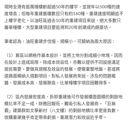
現時全港有逾萬幢樓齡超過50年的樓宇，並按年以500幢的速
度增長；但每年重建舊樓數目只有約160幢，重建速度明顯追不
上樓宇老化。以油旺區過去10年的重建項目來說，絕大多數只
屬單幢樓，大型重建項目要追溯到20年前建成的朗豪坊。
筆者認為，油旺重建步伐慢、規模小，可歸納為兩大原因：
（1）舊區以網格作基本設計，並將土地分割成細小地塊，因而
在設計上造成局限，除成本效益低，亦難以提供不同設施滿足
居民需要。要做具規模及效益的發展，便需重整地盤，甚或將
道路面積納入規劃項目。對私人發展商來說，涉及的問題複
雜、發展成本高、發展期長，比單幢樓宇項目困難得多。
（2）區內發展密度高，拆卸重建後可作發展樓面面積的剩餘地
積比率不足一成，財務回報低，難吸引私人發展商。「巨無
霸」建築群如文華新村（八文樓）的剩餘地積比率更是負數，
收購重建幾乎肯定帶來虧損，重建潛力和效益近乎零。