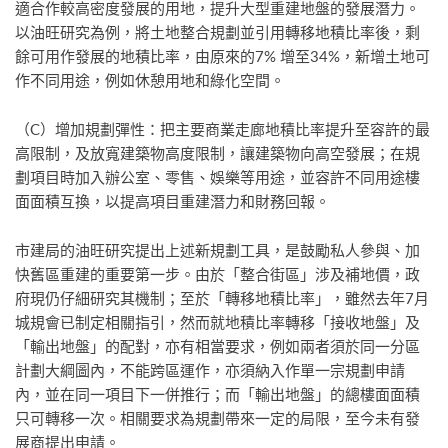
適合作較高密度發展的用地，提升大型重建地盤的發展潛力。
以油旺研究為例，將土地整合規劃並引用轉移地積比率後，剩
餘可用作發展的地積比率，由原來的7% 增至34%，新增土地可
作不同用途，例如休憩用地和綠化空間。
（C）增加規劃彈性：把主要商業走廊地積比率提升至容許的最
高限制，及放寬建築物高度限制，讓建築物向高空發展；在規
劃項目時加入辦公室、零售、娛樂等用途，並容許不同用途樓
面面積互換，以提高項目重建潛力和財務回報。
市建局的油旺研究提出上述新規劃工具，是鼓勵私人參與、加
快舊區重建的重要第一步。由於「整合街區」涉及補地價，政
府現仍仔細研究其機制；至於「轉移地積比率」，雖然去年7月
城規會已制定相關指引，然而就地積比率轉移「接收地盤」及
「輸出地盤」的配對，亦有相當要求，例如兩者須於同一分區
計劃大綱圖內，不能跨區運作，亦須納入作單一宗規劃申請
內，並在同一項目下一併推行；而「輸出地盤」的總樓面面積
只可轉移一次。相關要求為規劃帶來一定的局限，至今未有發
展商提出申請。