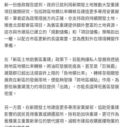
新一份施政報告提到，政府已就利用新開發土地推動大型重建
項目展開研究，包括跨區地積比率轉移及建造更多專用安置屋
邨。筆者認為政策措施方向正確，亦支持政府持續開發土地，
推進北部都會區項目，為舊區重建提供額外豐富的土地資源。
這亦與市建局已建立的「規劃儲備」和「項目儲備」策略如出
一轍，以配合市區更新的長遠需要，並為應對外在環境轉變作
準備。
在「新區土地助舊區重建」政策下，若能夠讓私人發展商透過
跨地區地積比率轉移，將油旺發展密度高，甚至是「巨無霸」
建築群已超出法規容許上限的「負地積比率」，轉移至相關發
展商在新區的發展用地，便能夠發揮「跨地區補貼」作用，為
那些無重建潛力的項目提供「出路」，亦能長遠降低舊區發展
密度。
另一方面，在新開發土地建造更多專用安置屋邨，協助受重建
影響的居民覓得重置或調遷居所，除有助加快重建，更可作為
舊樓業主重置新單位的替代選項，減輕市建局收購舊樓物業的