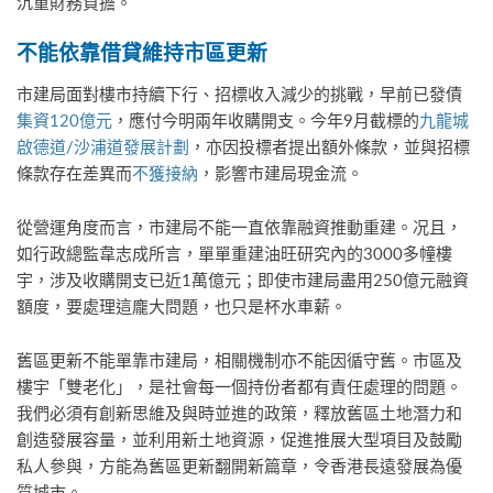
沉重財務負擔。
不能依靠借貸維持市區更新
市建局面對樓市持續下行、招標收入減少的挑戰，早前已發債
集資120億元
，應付今明兩年收購開支。今年9月截標的
九龍城
啟德道/沙浦道發展計劃
，亦因投標者提出額外條款，並與招標
條款存在差異而
不獲接納
，影響市建局現金流。
從營運角度而言，市建局不能一直依靠融資推動重建。况且，
如行政總監韋志成所言，單單重建油旺研究內的3000多幢樓
宇，涉及收購開支已近1萬億元；即使市建局盡用250億元融資
額度，要處理這龐大問題，也只是杯水車薪。
舊區更新不能單靠市建局，相關機制亦不能因循守舊。市區及
樓宇「雙老化」，是社會每一個持份者都有責任處理的問題。
我們必須有創新思維及與時並進的政策，釋放舊區土地潛力和
創造發展容量，並利用新土地資源，促進推展大型項目及鼓勵
私人參與，方能為舊區更新翻開新篇章，令香港長遠發展為優
質城市。