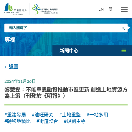
跳
到
EN
简
主
要
輸
內
搜尋
入
容
關
專欄
鍵
字
新聞中心
返回
2024年11月26日
黎慧雯：不能單靠融資推動市區更新 創造土地資源方
為上策（刊登於《明報》）
#重建發展
#油旺研究
#土地重整
#一地多用
#轉移地積比
#街道整合
#規劃主導