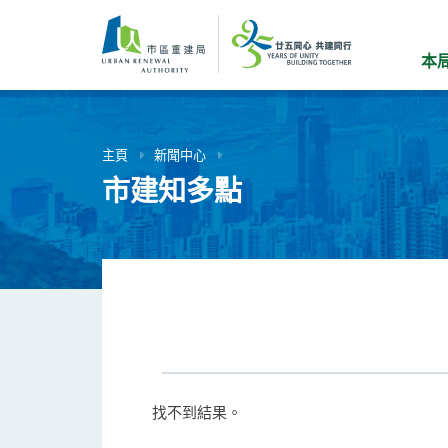
跳
到
主
本
要
內
容
主頁
新聞中心
市建知多點
找不到結果。