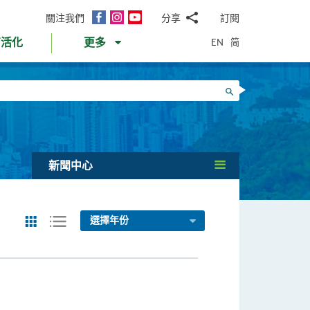
面
Instagram
YouTube
關注我們
分享
訂閱
電
書
郵
EN
简
育活化
更多
WhatsApp
微
面
信
Twitter
搜尋
書
LinkedIn
微
博
新聞中心
選擇年份