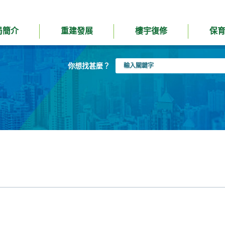
局簡介
重建發展
樓宇復修
保
輸
你想找甚麼？
入
關
鍵
字