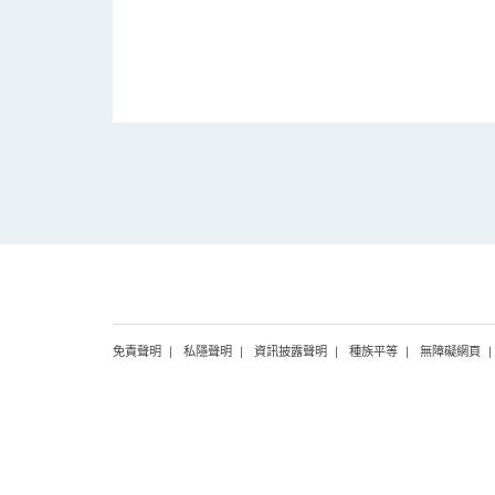
免責聲明
私隱聲明
資訊披露聲明
種族平等
無障礙網頁