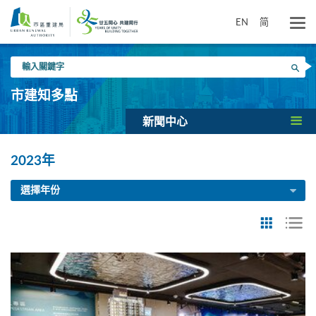
跳
到
EN
简
主
要
輸
內
搜尋
入
容
關
市建知多點
鍵
字
新聞中心
2023年
選擇年份