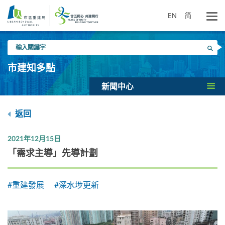
跳
到
EN
简
主
要
輸
內
搜尋
入
容
關
市建知多點
鍵
字
新聞中心
返回
2021年12月15日
「需求主導」先導計劃
#重建發展
#深水埗更新