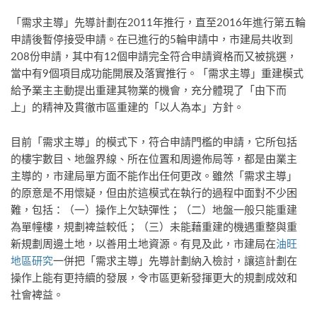
「需求主導」先導計劃在2011年推行，直至2016年進行第五輪
申請後暫停接受申請。在已進行的5輪申請中，市建局共收到
208份申請，其中有12個申請完全符合申請資格而又被挑選，
當中有9個項目成功能開展及落實推行。「需求主導」重建模式
給予業主主動提出重建其物業的機會，充分體現了「由下而
上」的精神及貫徹市區重建的「以人為本」方針。
目前「需求主導」的模式下，符合申請門檻的申請，它所包括
的樓宇數目、地盤界線、所在位置和周邊佈局等，都是由業主
主導的，市建局單方面不能作出任何更改。雖然「需求主導」
的原意是不用懷疑，但由於這模式在執行的過程中面對不少困
難，包括：（一）操作上欠缺彈性；（二）地盤一般只能重建
為單幢樓，規劃裨益較低；（三）未能藉重建的機遇重整與重
新規劃周邊土地，以善用土地資源。有見及此，市建局在
油旺
地區研究
一併把「需求主導」先導計劃納入檢討，讓這計劃在
操作上能有更持續的發展，令市區更新發揮更大的規劃成效和
社會裨益。