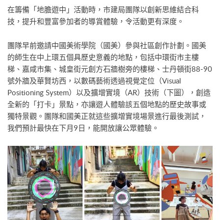
在籌備「地膽遊中」活動時，市建局團隊以創新思維結合科
技，提升和豐富參加者的導賞體驗，令活動更有深度。
團隊早前邀請中國美術學院（國美）參與社區創作計劃。國美
的師生在中上環五個具歷史意義的地點，包括中環街市主樓
梯、嘉咸市集、城皇街元創方石牆樹旁的樓梯、士丹頓街88-90
號外牆及華賢坊西，以數碼藝術透過視覺定位（Visual
Positioning System）以及擴增實境（AR）技術（下圖），創造
全新的「打卡」景點，亦讓遊人體驗該五個地點的歷史故事或
獨特景觀。團隊和國美正就這些擴增實境場景進行最後測試，
我們預計最快在下月9日，能開放讓公眾體驗。