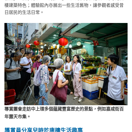
樓建築特色；體驗館內亦展出一些生活舊物，讓參觀者感受昔
日居民的生活日常。
導賞團會走訪中上環多個蘊藏豐富歷史的景點，例如嘉咸街百
年露天市集。
導賞員分享兒時於唐樓生活趣事