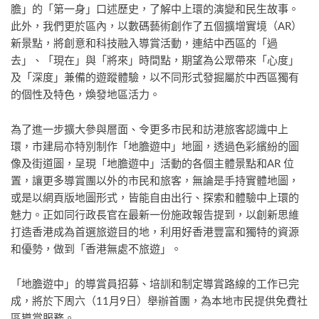
膽」的「第一身」口述歷史，了解中上環的演變和民生故事。
此外，我們更於區內，以數碼藝術創作了五個擴增實境（AR）
新景點，將創意和科技融入導賞活動，連結中西區的「過
去」、「現在」與「將來」時間點，期望為公眾帶來「心度」
及「深度」兼備的遊蹤體驗，以不同形式發掘屬於中西區獨有
的個性及特色，煥發地區活力。
為了進一步擴大參與層面、令更多市民和訪港旅客認識中上
環，市建局亦特別制作「地膽遊中」地圖，透過色彩繽紛的圖
像及街道圖，呈現「地膽遊中」活動的各個主體景點和AR 位
置，讓更多導賞團以外的市民和旅客，無論是手持實體地圖，
或是以網頁版地圖形式，皆能自由出行、探索和體驗中上環的
魅力。正如同行政長官在最新一份施政報告提到，以創新思維
打造香港成為首選旅遊目的地，利用好香港豐富和獨特的資源
和優勢，做到「香港無處不旅遊」。
「地膽遊中」的導賞員招募、培訓和制定導賞路線的工作已完
成，將於下周六（11月9日）舉辦首團，為本地市民提供免費社
區導賞服務。