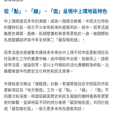
從「點」、「線」、「面」呈現中上環地區特色
中上環經過百多年的演變，成為一個揉合新舊、中西文化特色
的獨特社區，吸引不少本地和海外遊客到訪。其中，荷李活道
集歷史建築、藝廊、街頭壁畫和美食等景點於一身，被國際知
名旅遊雜誌評為今年全球第二「最型格街道」。
荷李活道亦是連繫市建局多年來在中上環不同市區更新項目及
社區美化工作的重要中軸，由中環街市出發，拾級而上，途經
荷李活道、城皇街等，並以士丹頓街的活化唐樓群為終點，沿
路體會當中的歷史文化特色和民生故事。
市建局是次推出「城蹤遊」計劃，希望將過往在中西區的市區
更新項目及「地方營造」工作，從「點」、「線」、「面」不
同層次和深度，與當區饒富歷史和民生風貌的獨特風格有更緊
密的聯繫，並與地區不同的持分者將「最型格街道」共同打造
成「最型格社區」，吸引更多本地及遊客到訪。