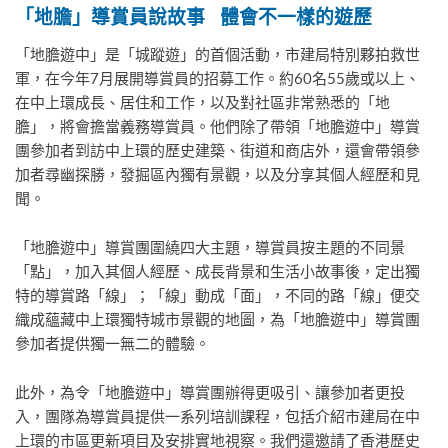
「地膽」導賞員說故事
體會不一樣的遊歷
「地膽遊中」是「城蹤遊」的首個活動，市建局特別夥拍救世
軍，在今年7月展開導賞員的招募工作。約60名55歲或以上、
在中上環成長、居住和工作，以及對社區非常熟悉的「地
膽」，將會擔當義務導賞員。他們除了帶領「地膽遊中」導賞
團參加者到訪中上環的歷史建築、街道和商店外，還會帶領參
加者尋幽探勝，發掘區內獨有景觀，以及分享其個人經歷和見
聞。
「地膽遊中」導賞團圍繞四大主題，導賞員按主題的不同景
「點」，加入其個人經歷、成長背景和生活小故事後，定出獨
特的導賞路「線」；「線」動成「面」，不同的路「線」便交
織成蘊藏中上環獨特城市景觀的地圖，為「地膽遊中」導賞團
參加者提供獨一無二的體驗。
此外，為令「地膽遊中」導賞團辦得更吸引、讓參加者更投
入，團隊為導賞員提供一系列培訓課程，包括介紹市建局在中
上環的市區更新項目及安排實地視察。我們還邀請了香港歷史