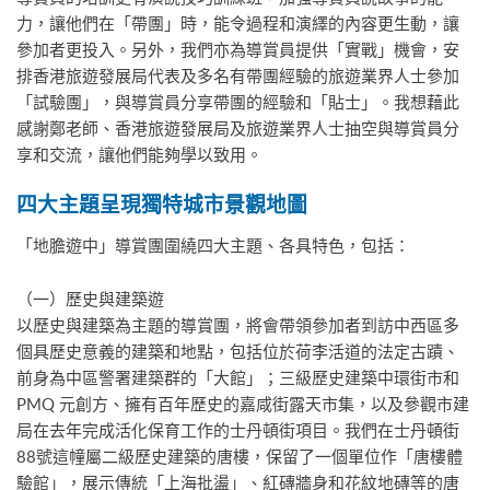
力，讓他們在「帶團」時，能令過程和演繹的內容更生動，讓
參加者更投入。另外，我們亦為導賞員提供「實戰」機會，安
排香港旅遊發展局代表及多名有帶團經驗的旅遊業界人士參加
「試驗團」，與導賞員分享帶團的經驗和「貼士」。我想藉此
感謝鄭老師、香港旅遊發展局及旅遊業界人士抽空與導賞員分
享和交流，讓他們能夠學以致用。
四大主題呈現獨特城市景觀地圖
「地膽遊中」導賞團圍繞四大主題、各具特色，包括：
（一）歷史與建築遊
以歷史與建築為主題的導賞團，將會帶領參加者到訪中西區多
個具歷史意義的建築和地點，包括位於荷李活道的法定古蹟、
前身為中區警署建築群的「大館」；三級歷史建築中環街市和
PMQ 元創方、擁有百年歷史的嘉咸街露天市集，以及參觀市建
局在去年完成活化保育工作的士丹頓街項目。我們在士丹頓街
88號這幢屬二級歷史建築的唐樓，保留了一個單位作「唐樓體
驗館」，展示傳統「上海批盪」、紅磚牆身和花紋地磚等的唐