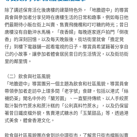
除了講述保育活化後唐樓的建築特色外，「地膽遊中」的導賞
員會與參加者分享兒時在唐樓生活的日常和趣事，例如每日他
們最期待小販在街上叫賣、售賣飛機欖和叮叮糖的時光；昔日
唐樓沒有自動沖水馬桶，「夜香婦」每晚逐家逐戶拍門「倒夜
香」的深刻回憶，以及每天晚飯後，街坊街里就會「擔定凳
仔」到樓下電器舖一起看電視的日子。導賞員希望藉著分享自
己的小故事，讓參加者體會居民昔日的生活情況，以及街坊街
里的鄰里情。
（二）飲食與社區風貌
「地膽遊中」導賞團另一個主題為飲食和社區風貌。導賞員會
帶領參加者走訪中上環多間「老字號」食肆，包括以港式「絲
襪奶茶」聞名中外的「蘭芳園」、一直堅持傳統、以人手絞蔗
取汁製作竹蔗水和蔗汁糕的「公利真料竹蔗水」，以及仍保留
著昔日鐵皮檔外貌，售賣港式糖水的「玉葉甜品」等，透過港
式美食，體會香港文化。
飲食與社區風貌團亦會到訪中環街市，了解昔日街市檔販叫賣