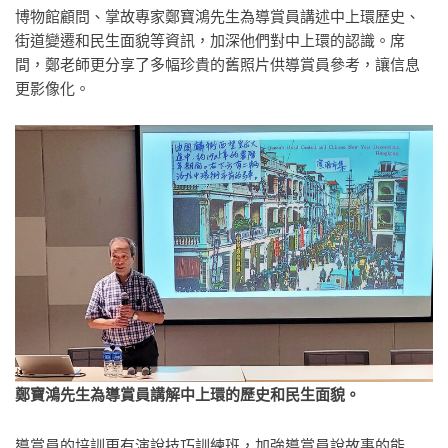
博物館顧問、掌故專家鄭寶鴻先生為導賞員講述中上環歷史、
街道變遷和民生面貌等資訊，加深他們對中上環的認識。席
間，鄭老師更分享了多幅珍貴的舊照片供導賞員參考，讓信息
更影像化。
鄭寶鴻先生為導賞員講解中上環的歷史和民生面貌。
導賞員的培訓更有演說技巧訓練班，加強導賞員說故事的能