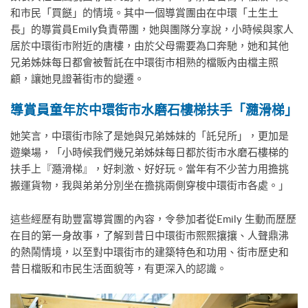
和市民「買餸」的情境。其中一個導賞團由在中環「土生土
長」的導賞員Emily負責帶團，她與團隊分享說，小時候與家人
居於中環街市附近的唐樓，由於父母需要為口奔馳，她和其他
兄弟姊妹每日都會被暫託在中環街市相熟的檔販內由檔主照
顧，讓她見證著街市的變遷。
導賞員童年於中環街市水磨石樓梯扶手「瀡滑梯」
她笑言，中環街市除了是她與兄弟姊妹的「託兒所」，更加是
遊樂場，「小時候我們幾兄弟姊妹每日都於街市水磨石樓梯的
扶手上『瀡滑梯』，好刺激、好好玩。當年有不少苦力用擔挑
搬運貨物，我與弟弟分別坐在擔挑兩側穿梭中環街市各處。」
這些經歷有助豐富導賞團的內容，令參加者從Emily 生動而歷歷
在目的第一身故事，了解到昔日中環街市熙熙攘攘、人聲鼎沸
的熱鬧情境，以至對中環街市的建築特色和功用、街市歷史和
昔日檔販和市民生活面貌等，有更深入的認識。