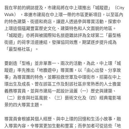
我在早前的網誌提及，市建局將在中上環推出「城蹤遊」（City
Walk） ，串連市建局在中上環一帶的市區更新項目，以至區內
的特色建築、街道和商店，讓遊人透過參與導賞活動，探索中
上環這個蘊藏豐富歷史文化、建築特色和人文面貌的地區。
「城蹤遊」亦將與被國際知名旅遊雜誌評為全球第二「最型格
街道」的荷李活道連結，發揮協同效應，期望逐步提升成為
「最型格社區」。
要創造「型格」並非單靠一、兩次的活動，為此，中上環「城
蹤遊」率先推出「地膽遊中」導賞團，以「由心出發、分享故
事」為導賞團的特色，並夥拍救世軍及中環街市，招募在中上
環出生及成長、曾在該區工作及對該社區非常熟悉的人士擔當
義務導賞員，並與市建局一起設計涵蓋（一）歷史與建築、
（二）飲食與社區風貌、（三）藝術文化及（四）經典電影場
景的四大導賞主題。
導賞員會根據其個人經歷、與中上環的回憶和生活小故事，融
入導賞內容，令導賞更加生動和豐富；而參加者可從這些「地