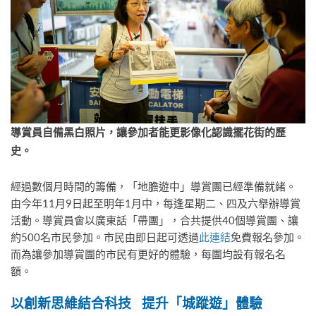
導賞員自備黑白照片，讓參加者能更影像化認識擺花街的歷
史。
經過數個月時間的籌備，「地膽遊中」導賞團已經準備就緒。
由今年11月9日起至明年1月中，每逢星期二、四及六舉辦導賞
活動。導賞員會以廣東話「帶團」，合共提供40個導賞團、讓
約500名市民參加。市民由即日起可透過
此連結
免費報名參加。
而為讓參加導賞團的市民有更好的體驗，每團均設有報名名
額。
以創新思維結合科技
提升「城蹤遊」體驗