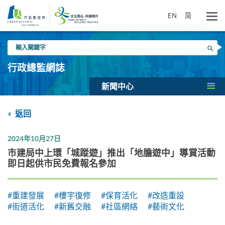
跳
到
EN
简
主
要
輸
內
搜尋
入
容
關
行政總監網誌
鍵
字
新聞中心
返回
2024年10月27日
市建局中上環「城蹤遊」推出「地膽遊中」導賞活動
即日起供市民免費報名參加
#重建發展
#樓宇復修
#保育活化
#改造重設
#街道活化
#新舊交融
#社區網絡
#藝術文化