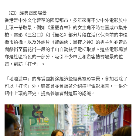
（四）經典電影場景
香港是中外文化薈萃的國際都市，多年來有不少中外電影於中
上環一帶取景，例如《重慶森林》的女主角不時在嘉咸市集穿
梭、電影《三岔口》和《無名》部分片段在活化保育前的中環
街市拍攝，以及外語片《蝙蝠俠：黑夜之神》的男主角亦曾於
閣麟街至擺花街一段的半山自動扶手電梯取景。這些電影場景
亦是社區特色的一部分，吸引不少市民和遊客搜尋場景的位
置，到訪「打卡」。
「地膽遊中」的導賞團將途經這些經典電影場景，參加者除了
可以「打卡」外，導賞員亦會藉著介紹這些電影場景，一併介
紹中上環的歷史，提高參加者對這區的認識。