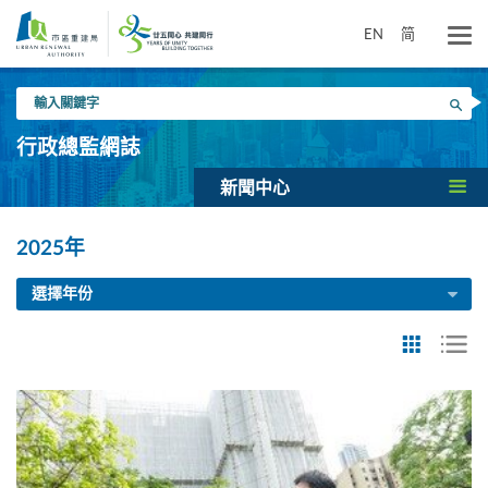
跳
到
EN
简
主
要
輸
內
搜尋
入
容
關
行政總監網誌
鍵
字
新聞中心
2025年
選擇年份