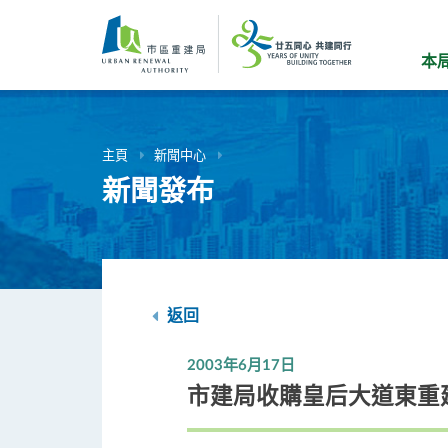
跳
到
主
本
要
內
容
主頁
新聞中心
新聞發布
返回
2003年6月17日
市建局收購皇后大道東重