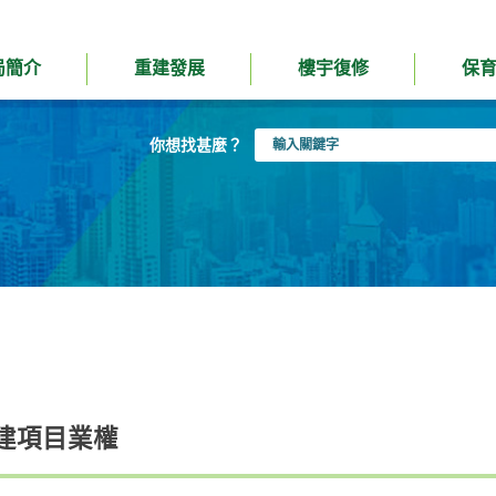
局簡介
重建發展
樓宇復修
保
輸
你想找甚麼？
入
關
鍵
字
建項目業權