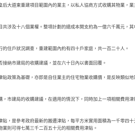
皇后大道東重建項目範圍內的業主，以私人協商方式收購其物業，業
目共涉及十八個業權。整項計劃的總成本開支約為一億六千萬元，其
行的住戶狀況調查，重建範圍內約有四十戶家庭，共一百二十人。
否接納市建局的收購建議，並在六十日內以書面回覆。
津貼政策為基礎，亦即是自住業主的住宅物業收購價，是反映類似地
購，市建局的收購建議，在適用的情況下，同時加上一項相關費用津
津貼，是參考政府最新的搬遷津貼，每平方米實用面積為一千零四十
物業則可得七萬三千二百五十元的相關費用津貼。