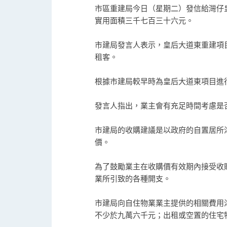
市區重建局今日（星期二）發信給灣仔
實用面積三千七百三十六元。
市建局發言人表示，皇后大道東重建項
租客。
根據市建局較早時為皇后大道東項目進
發言人指出，業主會有充足時間考慮是
市建局的收購建議是以政府的自置居所
價。
為了鼓勵業主在收購價有效期內接受收
業所引致的各種開支。
市建局向自住物業業主提供的相關費用
不少於九萬六千元；出租或空置的住宅