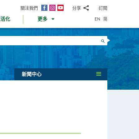
面
Instagram
YouTube
關注我們
分享
訂閱
電
書
郵
EN
简
育活化
更多
WhatsApp
微
面
信
Twitter
搜尋
書
LinkedIn
微
博
新聞中心