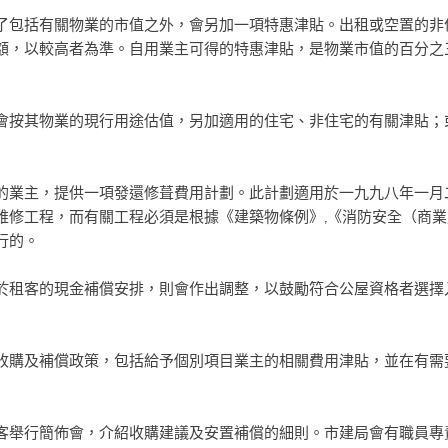
了包括有關物業的市值之外，會另加一項特惠津貼。出租或空置的非
額，以較高者為準。自用業主可得的特惠津貼，是物業市值的百分之
會按其物業的現行用途估值，另加適用的住宅、非住宅的有關津貼；
的業主，提供一項發還修葺費用計劃。此計劃適用於一九九八年一月
維修工程，而有關工程必須是根據《建築物條例》,《消防安全（商
行的。
於租客的現金補償安排，則會作出調整，以鼓勵符合公屋資格者選擇
收購及補償政策，包括給予個別項目業主的相關費用津貼，並在有需
客舉行簡佈會，介紹收購建議及安置補償的細則。市建局會有職員專