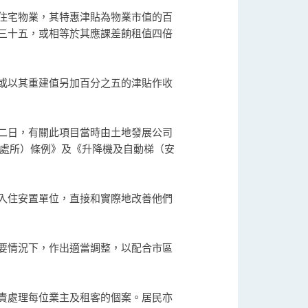
住宅物業，其特惠津貼為物業市值的百
三十五，或相等於其應課差餉租值四倍
或以其重建值另加百分之五的津貼作收
二日，有關此項目當時由土地發展公司
業處所）條例》及《升降機及自動梯（安
入住安置單位，直接和實際地改善他們
要情況下，作出適當調整，以配合市區
責處理每位業主及租客的個案。居民亦