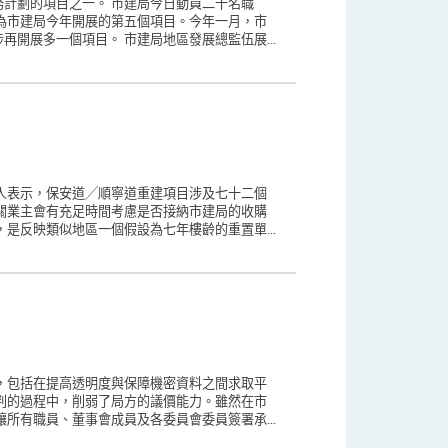
計劃的項目之一。 市建局今日動員二十名職
為市建局今年開展的第五個項目。今年一月，市
開展多一個項目。 市建局地區發展總監伍展...
人表示，保安道╱順寧道重建項目涉及七十二個
關業主會有充足時間考慮是否接納市建局的收購
是反映類似地區一個假設為七年樓齡的重置單...
，包括在提高透明度與保障機密資料之間求取平
判的過程中，削弱了局方的議價能力。雖然在市
所有職員、董事會成員及各委員會委員簽署承...