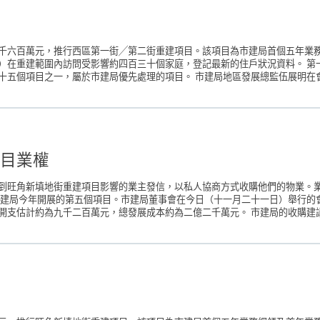
千六百萬元，推行西區第一街╱第二街重建項目。該項目為市建局首個五年業
）在重建範圍內訪問受影響約四百三十個家庭，登記最新的住戶狀況資料。 第
五個項目之一，屬於市建局優先處理的項目。 市建局地區發展總監伍展明在會
目業權
到旺角新填地街重建項目影響的業主發信，以私人協商方式收購他們的物業。
市建局今年開展的第五個項目。市建局董事會在今日（十一月二十一日）舉行的
支估計約為九千二百萬元，總發展成本約為二億二千萬元。 市建局的收購建議