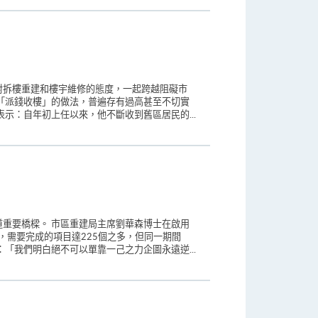
對拆樓重建和樓宇維修的態度，一起跨越阻礙市
「派錢收樓」的做法，普遍存有過高甚至不切實
示：自年初上任以來，他不斷收到舊區居民的...
重要橋樑。 市區重建局主席劉華森博士在啟用
，需要完成的項目達225個之多，但同一期間
「我們明白絕不可以單靠一己之力企圖永遠逆...