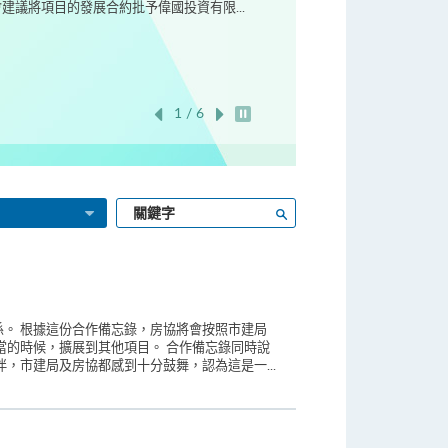
議將項目的發展合約批予偉國投資有限...
1 / 6
開始/暫停幻燈片
輸
搜尋
入
關
鍵
字
。 根據這份合作備忘錄，房協將會按照市建局
當的時候，擴展到其他項目。 合作備忘錄同時說
，市建局及房協都感到十分鼓舞，認為這是一...