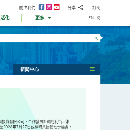
面
Instagram
YouTube
關注我們
分享
訂閱
電
書
郵
EN
简
育活化
更多
WhatsApp
微
面
信
Twitter
搜尋
書
LinkedIn
微
博
新聞中心
偉國投資有限公司，合作發展紅磡庇利街／浙
2026年7月27日截標時共接獲七份標書，