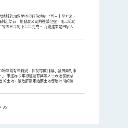
尼地城的加惠民道項目佔地約七百三十平方米。
府劃定給前土地發展公司的連繫地盤，用以協助
零五年的下半年完成。 九龍建業是四家入...
市場氣氛有些轉變，但投標數目顯示發展商對市
。」 市建局今年初邀請有興趣人士表達發展意
的土地，是政府劃定給前土地發展公司的連...
跳
/ 92
頁