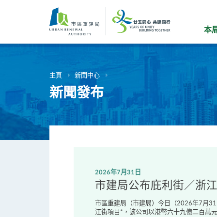
跳
到
主
本
要
內
容
主頁
新聞中心
新聞發布
2026年7月31日
市建局公布庇利街／浙
市區重建局（市建局）今日（2026年7月
江街項目*，該公司以港幣六十九億二百萬元