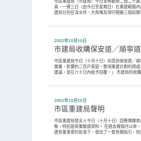
市區重建局（市建局）今日宣佈動用二億二千萬
員，一連三日（由今日至星期日）在重建範圍內
建局分別在深水埗、大角嘴及灣仔開展三個前期項
2002年10月10日
市建局收購保安道╱順寧道
市區重建局今日（十月十日）向受到保安道╱順
業權，影響約二百戶家庭。整項重建計劃的總成
建議，並在六十日內給予回覆。」 市建局的收購
2002年10月10日
市區重建局聲明
市區重建局發言人今日（十月十日）回應傳媒查
衡，特別是商業敏感資料。 在過去幾個月以來
建局董事會的批准下，發出了一套有關指引，但是