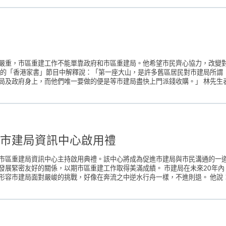
嚴重，市區重建工作不能單靠政府和市區重建局。他希望市民齊心協力，改變
台的「香港家書」節目中解釋說：「第一座大山，是許多舊區居民對市建局所謂
及政府身上，而他們唯一要做的便是等市建局盡快上門派錢收購。」 林先生表
市建局資訊中心啟用禮
市區重建局資訊中心主持啟用典禮。該中心將成為促進市建局與市民溝通的一道
發展緊密友好的關係，以期市區重建工作取得美滿成績。 市建局在未來20年內
容市建局面對嚴峻的挑戰，好像在奔流之中逆水行舟一樣，不進則退。 他說：