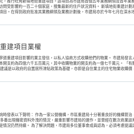
元，推行旺角新填地街重建項目。該項目為市建局首個五年業務綱領及首年業務
訪問受影響約一百二十個家庭，搜集最新的住戶狀況資料。 新填地街重建計劃
目。在得到政府批准其業務綱領及業務計劃後，市建局亦於今年七月在深水埗再
重建項目業權
寧道重建項目影響的業主發信，以私人協商方式收購他們的物業。 市建局發言
本開支約為四億六千五百萬元，其中收購物業的開支約為一億七千萬元。 「有
建議是以政府的自置居所津貼政策為基礎，亦即是自住業主的住宅物業收購價，
詢時發表以下聲明： 作為一家公營機構，市區重建局十分著重良好的機構管治
，多番出現機密資料外洩的情況，嚴重影響市建局的運作，並曾經在數次商業談
情況仍然持續。 為了解決問題，市建局多位董事會成員認為，必須考慮提議讓