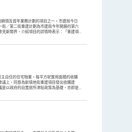
務綱領及首年業務計劃的項目之一。市建局今日
一街╱第二街重建計劃為市建局今年開展的第六
見新聞界，介紹項目的詳情時表示：「重建項...
業主自住的住宅物業，每平方呎實用面積的收購
會議上，同意為新填地街重建項目發出收購建
是以政府的自置居所津貼政策為基礎，亦即是...