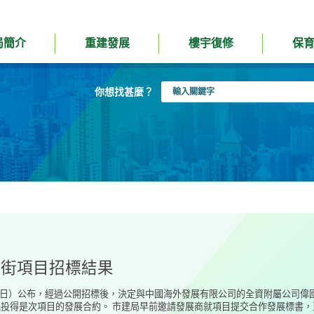
局簡介
重建發展
樓宇復修
保
輸
你想找甚麼？
入
關
鍵
字
江街項目招標結果
31日）公布，經過公開招標後，決定與中國海外發展有限公司的全資附屬公司
投得是次項目的發展合約。 市建局早前邀請發展商就項目提交合作發展標書，至