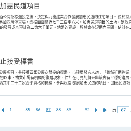
加惠民道項目
過公開招標選投之後，決定與九龍建業合作發展加惠民道的住宅項目。 位於堅
另加四層停車場。總樓面面積近七千三百平方米。加惠民道項目的土地，是政
的發展成本預計為二億六千萬元。地盤的建設工程將會在短期內展開，估計在二零
止接受標書
發展項目，共接獲四家發展商競投的標書。 市建局發言人說：「雖然近期物業
年初以來，物業市場有明顯的復甦現象，估計在可見的將來繼續會有平穩的進展
其中二十二家合乎資格的機構，參與競投 發展加惠民道的項目。 加惠民道項目
上
本
Next
Last
頁
1
...
85
86
87
88
89
...
92
一
頁
Page
Page
頁