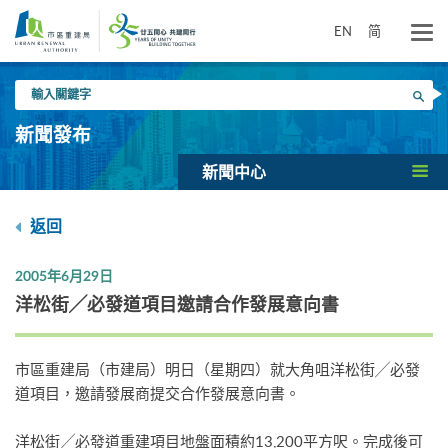
跳
到
EN
简
主
要
輸
內
搜尋
入
容
關
新聞發布
鍵
字
新聞中心
返回
2005年6月29日
洋松街╱必發道項目邀請合作發展意向書
市區重建局（市建局）明日（星期四）就大角咀洋松街╱必發
道項目，邀請發展商提交合作發展意向書。
洋松街╱必發道重建項目地盤面積約13,200平方呎。完成後可