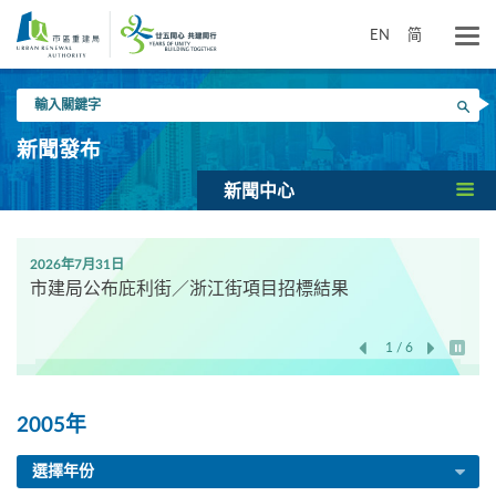
跳
到
EN
简
主
要
輸
內
搜尋
入
容
關
新聞發布
鍵
字
新聞中心
2026年7月31日
市建局公布庇利街／浙江街項目招標結果
1 / 6
開始/
2005年
選擇年份