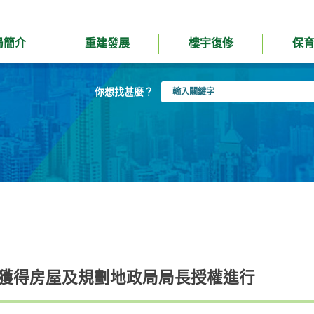
局簡介
重建發展
樓宇復修
保
輸
你想找甚麼？
入
關
鍵
字
目獲得房屋及規劃地政局局長授權進行