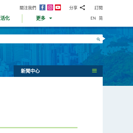
面
Instagram
YouTube
關注我們
分享
訂閱
電
書
郵
EN
简
育活化
更多
WhatsApp
微
面
信
Twitter
搜尋
書
LinkedIn
微
博
新聞中心