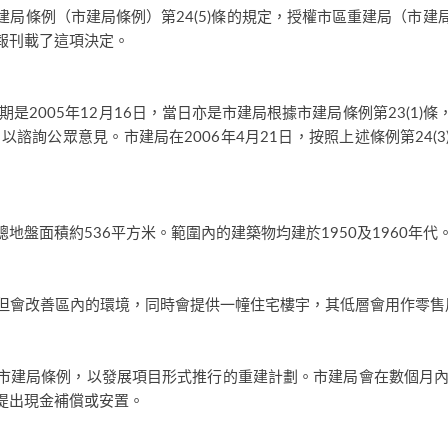
局條例（市建局條例）第24(5)條的規定，授權市區重建局（市
報刊載了這項決定。
是2005年12月16日，當日亦是市建局根據市建局條例第23(1
以諮詢公眾意見。市建局在2006年4月21日，按照上述條例第24(
盤面積約536平方米。範圍內的建築物均建於1950及1960年代
時不但會改善區內的環境，同時會提供一幢住宅樓宇，其低層會用作零售
市建局條例，以發展項目形式推行的重建計劃。市建局會在數個月內
提出現金補償或安置。