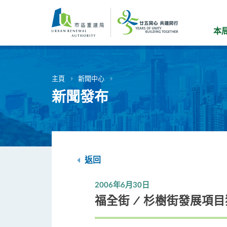
跳
到
主
本
要
內
容
主頁
新聞中心
新聞發布
返回
2006年6月30日
福全街 / 杉樹街發展項