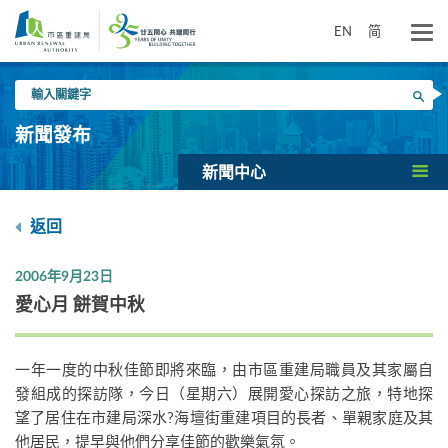
跳
到
EN
简
主
要
輸
內
搜尋
入
容
關
新聞發布
鍵
字
新聞中心
返回
2006年9月23日
愛心月 餅賀中秋
一年一度的中秋佳節即將來臨，由市區重建局職員及其家屬自
發組成的探訪隊，今日（星期六）展開愛心探訪之旅，特地探
望了居住在市建局深水?海壇街重建項目的長者、單親家庭及其
他居民，提早與他們分享佳節的歡樂氣氛。