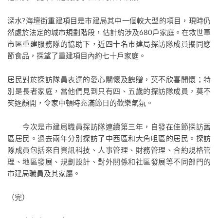
深水?海壇街重建項目是市建局其中一個較大型的項目，現時仍
然處於法定的城市規劃階段，估計約涉及680戶家庭。在救世軍
市區重建服務隊的協助下，近四十名市建局探訪隊成員攜同應
節食品，探望了重建項目內約七十戶家庭。
居民對於探訪隊員表達的愛心關懷及餽贈，莫不欣喜開懷；特
別是長者家庭，當他們見到只有四、五歲的探訪隊成員，莫不
笑逐顏開，令家中頓時充滿節日的歡樂氣氛。
今次是市建局職員探訪隊連續第三年，自發在佳節探訪舊
區居民。過去兩年分別探訪了中西區和大角咀區的居民。探訪
隊成員包括來自資訊科技、人事管理、財務管理、合約規格管
理、地區發展、規劃設計、對外關係和社區發展等不同部門的
市建局職員及其家屬。
（完）