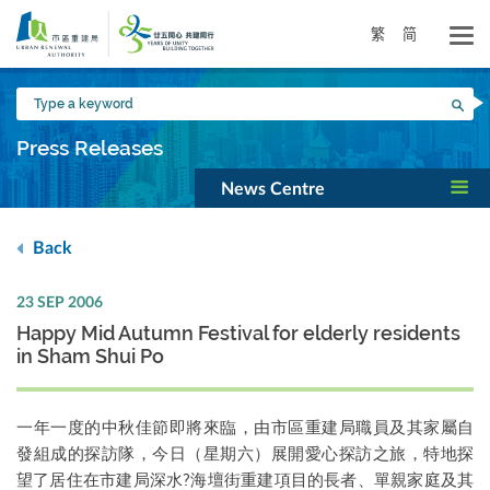
Skip
to
繁
简
main
content
Type
Sea
a
keyword
Press Releases
News Centre
Back
23 SEP 2006
Happy Mid Autumn Festival for elderly residents
in Sham Shui Po
一年一度的中秋佳節即將來臨，由市區重建局職員及其家屬自
發組成的探訪隊，今日（星期六）展開愛心探訪之旅，特地探
望了居住在市建局深水?海壇街重建項目的長者、單親家庭及其