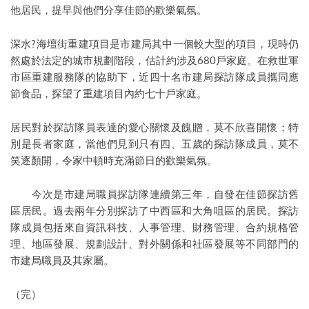
他居民，提早與他們分享佳節的歡樂氣氛。
深水?海壇街重建項目是市建局其中一個較大型的項目，現時仍
然處於法定的城市規劃階段，估計約涉及680戶家庭。在救世軍
市區重建服務隊的協助下，近四十名市建局探訪隊成員攜同應
節食品，探望了重建項目內約七十戶家庭。
居民對於探訪隊員表達的愛心關懷及餽贈，莫不欣喜開懷；特
別是長者家庭，當他們見到只有四、五歲的探訪隊成員，莫不
笑逐顏開，令家中頓時充滿節日的歡樂氣氛。
今次是市建局職員探訪隊連續第三年，自發在佳節探訪舊
區居民。過去兩年分別探訪了中西區和大角咀區的居民。探訪
隊成員包括來自資訊科技、人事管理、財務管理、合約規格管
理、地區發展、規劃設計、對外關係和社區發展等不同部門的
市建局職員及其家屬。
（完）