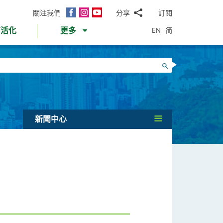
面
Instagram
YouTube
關注我們
分享
訂閱
電
書
郵
EN
简
育活化
更多
WhatsApp
微
面
信
Twitter
搜尋
書
LinkedIn
微
博
新聞中心