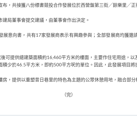
宣布，共接獲八份標書競投合作發展位於西營盤第三街╱餘樂里╱正
市建局董事會提交建議，由董事會作出決定。
發展意向書，共有17家發展商表示有興趣參與；全部發展商均獲邀
成後可提供總建築面積約16,460平方米的樓面，主要作住宅用途，以及
積少於46.5平方米，即約500平方呎的單位。因此，此發展項目將提
樓房，提供以重塑昔日巷里的特色為主題的公眾休憩用地，融合部分
（完）