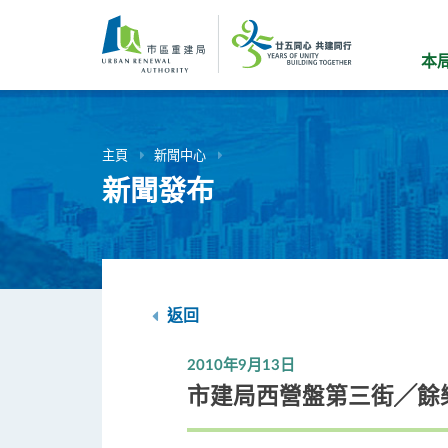
跳
到
主
本
要
內
容
主頁
新聞中心
新聞發布
返回
2010年9月13日
市建局西營盤第三街╱餘