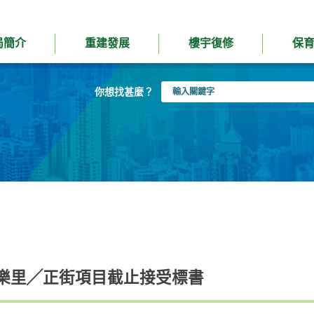
局簡介
重建發展
樓宇復修
保
輸
你想找甚麼？
入
關
鍵
字
樂里╱正街項目截止接受標書