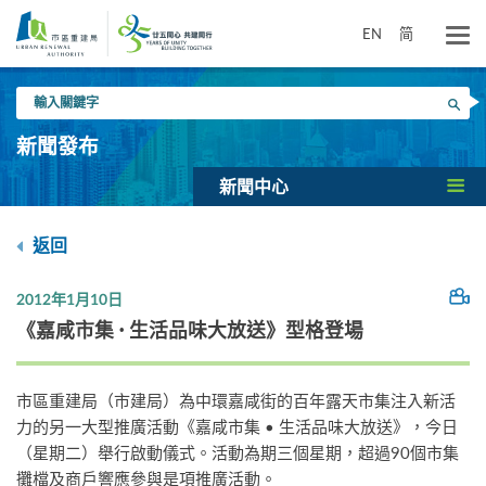
跳
到
EN
简
主
要
輸
內
搜尋
入
容
關
新聞發布
鍵
字
新聞中心
返回
2012年1月10日
《嘉咸市集 • 生活品味大放送》型格登場
市區重建局（市建局）為中環嘉咸街的百年露天市集注入新活
力的另一大型推廣活動《嘉咸市集 • 生活品味大放送》，今日
（星期二）舉行啟動儀式。活動為期三個星期，超過90個市集
攤檔及商戶響應參與是項推廣活動。