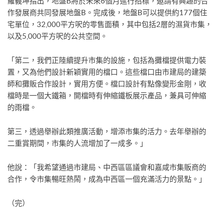
羅義坤指出，地盤B將於未來6個月進行招標，邀請有興趣的合
作發展商共同發展地盤B。完成後，地盤B可以提供約177個住
宅單位，32,000平方呎的零售面積，其中包括2層的濕貨市集，
以及5,000平方呎的公共空間。
「第二，我們正陸續提升市集的設施，包括為攤檔提供電力裝
置，又為他們設計新穎實用的檔口。這些檔口由市建局的建築
師和攤販合作設計，實用方便。檔口設計有點像變形金剛，收
檔時是一個大鐵箱，開檔時有伸縮鐵板展示產品，兼具可伸縮
的雨檔。
第三，透過舉辦此類推廣活動，增添市集的活力。去年舉辦的
二重賞期間，市集的人流增加了一成多。」
他說：「我希望通過市建局、中西區區議會和嘉咸市集販商的
合作，令市集暢旺熱鬧，成為中西區一個充滿活力的景點。」
（完）