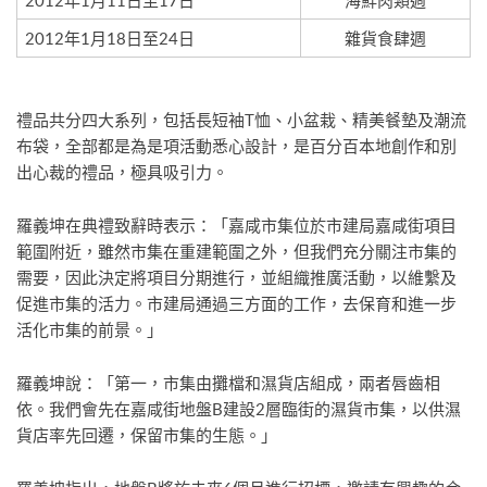
2012年1月11日至17日
海鮮肉類週
2012年1月18日至24日
雜貨食肆週
禮品共分四大系列，包括長短袖T恤、小盆栽、精美餐墊及潮流
布袋，全部都是為是項活動悉心設計，是百分百本地創作和別
出心裁的禮品，極具吸引力。
羅義坤在典禮致辭時表示：「嘉咸市集位於市建局嘉咸街項目
範圍附近，雖然市集在重建範圍之外，但我們充分關注市集的
需要，因此決定將項目分期進行，並組織推廣活動，以維繫及
促進市集的活力。市建局通過三方面的工作，去保育和進一步
活化市集的前景。」
羅義坤說：「第一，市集由攤檔和濕貨店組成，兩者唇齒相
依。我們會先在嘉咸街地盤B建設2層臨街的濕貨市集，以供濕
貨店率先回遷，保留市集的生態。」