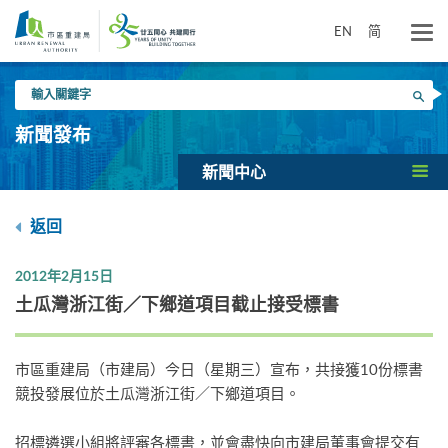
跳
到
EN
简
主
要
輸
內
搜尋
入
容
關
新聞發布
鍵
字
新聞中心
返回
2012年2月15日
土瓜灣浙江街／下鄉道項目截止接受標書
市區重建局（市建局）今日（星期三）宣布，共接獲10份標書
競投發展位於土瓜灣浙江街／下鄉道項目。
招標遴選小組將評審各標書，並會盡快向市建局董事會提交有