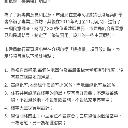
劃啟德「樓換樓」項目。
為了了解專業意見和民意，市建局在去年6月邀請香港建築師學
會舉辦了專業工作坊，其後在2011年9月至11月期間，進行了
一項民意調查，訪問了800多位重建區居民，市建局結合專業意
見和民調結果，制定了「優質實用」設計的一些主要原則。
市建局執行董事譚小瑩在介紹啟德「樓換樓」項目設計時，表
示該項目有以下設計特點：
重視自然通風:每個住宅單位及每層電梯大堂都有對流窗；沒
有基座阻礙地面通風；
高綠化率:地盤綠化覆蓋率達30%，而地面綠化率為20%；
住客共用設施在樓宇的頂層，享有良好景觀；不走豪華路
線，不設游泳池，不設餐飲設施，不設私家車停車場；
樓宇大堂採實用設計；
單位間格四正；小型單位不設露台；三房單位兩個浴室中，
一為浴缸，另一為花灑浴間；