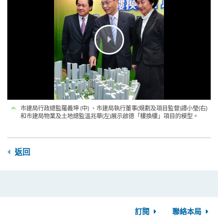
市建局行政總監羅義坤 (中) 、市建局執行董事(規劃及項目監督)譚小瑩(右)
和市建局物業及土地總監溫兆華(左)展示啟德「樓換樓」項目的模型。
返回
訂閱
聯絡本局