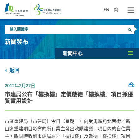
跳
到
EN
简
主
要
輸
內
搜尋
入
容
關
新聞發布
鍵
字
新聞中心
返回
2012年2月27日
市建局公布「樓換樓」定價啟德「樓換樓」項目採優
質實用設計
市區重建局（市建局）今日（星期一）向受馬頭角北帝街／新
山道重建項目影響的所有業主發出收購建議。項目內的自住業
主，將同時收到市建局原址「樓換樓」及啟德「樓換樓」項目