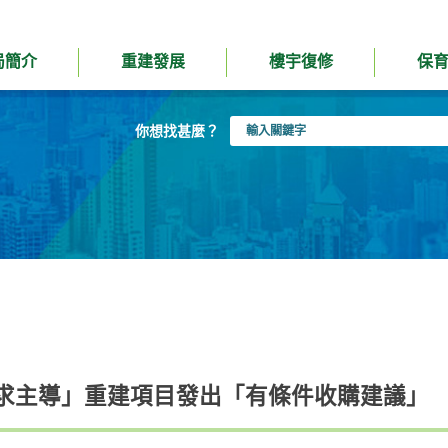
局簡介
重建發展
樓宇復修
保
輸
你想找甚麼？
入
關
鍵
字
求主導」重建項目發出「有條件收購建議」