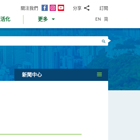
面
Instagram
YouTube
關注我們
分享
訂閱
電
書
郵
EN
简
育活化
更多
WhatsApp
微
面
信
Twitter
搜尋
書
LinkedIn
微
博
新聞中心