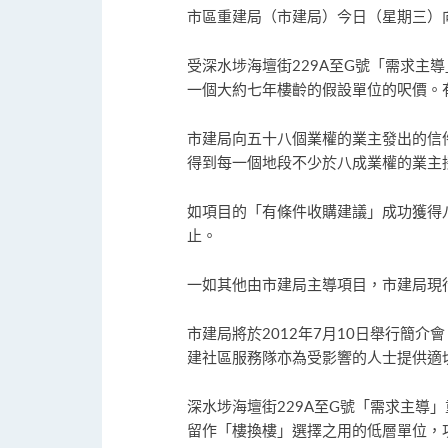
市區重建局（市建局）今日（星期三）
受深水埗海壇街229A至G號「需求主
一個大約七年樓齡的假設單位的呎價。
市建局向五十八個業權的業主發出的信
得到每一個地段不少於八成業權的業主
如項目的「有條件收購建議」成功獲得
止。
一如其他由市建局主導項目，市建局現
市建局將於2012年7月10日舉行簡
建社區服務隊亦為受影響的人士提供適切的
深水埗海壇街229A至G號「需求主導
留作「樓換樓」選擇之用的低層單位，項目