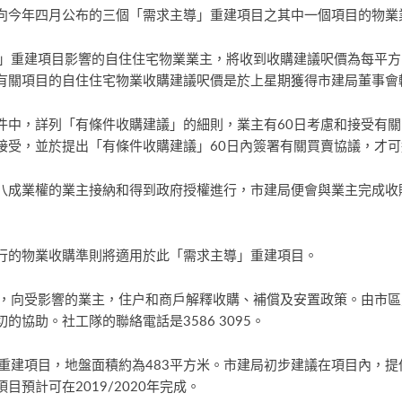
向今年四月公布的三個「需求主導」重建項目之其中一個項目的物業
導」重建項目影響的自住住宅物業業主，將收到收購建議呎價為每平方呎
有關項目的自住住宅物業收購建議呎價是於上星期獲得市建局董事會
件中，詳列「有條件收購建議」的細則，業主有60日考慮和接受有
接受，並於提出「有條件收購建議」60日內簽署有關買賣協議，才
八成業權的業主接納和得到政府授權進行，市建局便會與業主完成收
行的物業收購準則將適用於此「需求主導」重建項目。
介會，向受影響的業主，住户和商戶解釋收購、補償及安置政策。由市
協助。社工隊的聯絡電話是3586 3095。
」重建項目，地盤面積約為483平方米。市建局初步建議在項目內，提
預計可在2019/2020年完成。