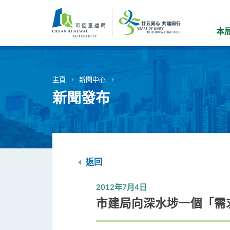
跳
到
主
本
要
內
容
主頁
新聞中心
新聞發布
返回
2012年7月4日
市建局向深水埗一個「需