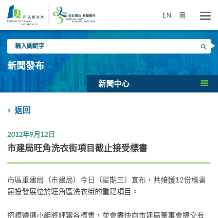
跳
到
EN
简
主
要
輸
內
搜尋
入
容
關
新聞發布
鍵
字
新聞中心
返回
2012年9月12日
市建局旺角洗衣街項目截止接受標書
市區重建局（市建局）今日（星期三）宣布，共接獲12份標書
競投發展位於旺角區洗衣街的重建項目。
招標遴選小組將評審各標書，並會盡快向市建局董事會提交有