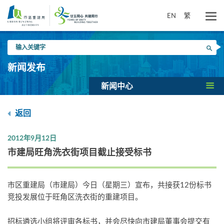
跳
到
EN
繁
主
要
输
内
搜寻
入
容
关
新闻发布
键
字
新闻中心
返回
2012年9月12日
市建局旺角洗衣街项目截止接受标书
市区重建局（市建局）今日（星期三）宣布，共接获12份标书
竞投发展位于旺角区洗衣街的重建项目。
招标遴选小组将评审各标书，并会尽快向市建局董事会提交有