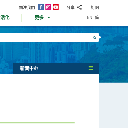
面
Instagram
YouTube
關注我們
分享
訂閱
電
書
郵
EN
简
育活化
更多
WhatsApp
微
面
信
Twitter
搜尋
書
LinkedIn
微
博
新聞中心