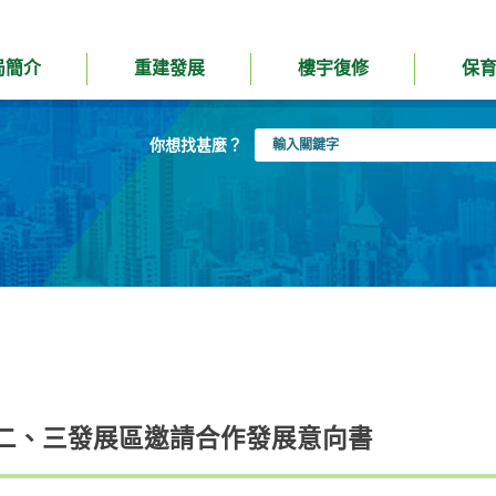
局簡介
重建發展
樓宇復修
保
輸
你想找甚麼？
入
關
鍵
字
二、三發展區邀請合作發展意向書