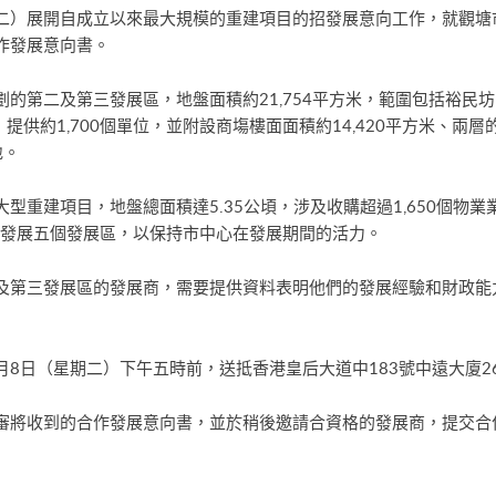
二）展開自成立以來最大規模的重建項目的招發展意向工作，就觀塘
作發展意向書。
的第二及第三發展區，地盤面積約21,754平方米，範圍包括裕民
米，提供約1,700個單位，並附設商塲樓面面積約14,420平方米、
地。
型重建項目，地盤總面積達5.35公頃，涉及收購超過1,650個物
段發展五個發展區，以保持市中心在發展期間的活力。
及第三發展區的發展商，需要提供資料表明他們的發展經驗和財政能
4月8日（星期二）下午五時前，送抵香港皇后大道中183號中遠大廈
審將收到的合作發展意向書，並於稍後邀請合資格的發展商，提交合