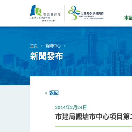
跳
到
主
本
要
內
容
主頁
新聞中心
新聞發布
返回
2014年2月24日
市建局觀塘市中心項目第