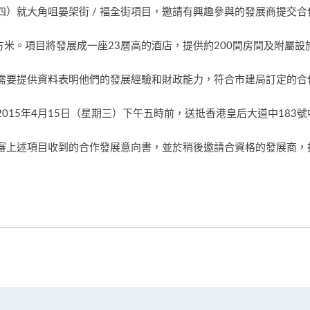
）就大角咀晏架街 / 褔全街項目，邀請有興趣參與的發展商提交合
平方米。項目將發展成一座23層高的酒店，提供約200間房間及附屬設施
需要提供資料表明他們的發展經驗和財政能力，符合市建局訂定的合
015年4月15日（星期三）下午五時前，送抵香港皇后大道中183
審上述項目收到的合作發展意向書，並於稍後邀請合資格的發展商，