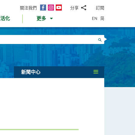
面
Instagram
YouTube
關注我們
分享
訂閱
電
書
郵
EN
简
育活化
更多
WhatsApp
微
面
信
Twitter
搜尋
書
LinkedIn
微
博
新聞中心