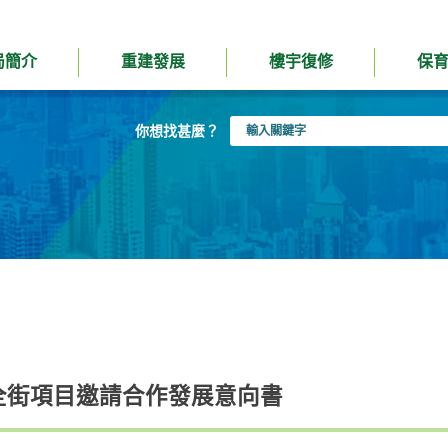
局簡介
重建發展
樓宇復修
保
輸
你想找甚麼？
入
關
鍵
字
全街項目邀請合作發展意向書