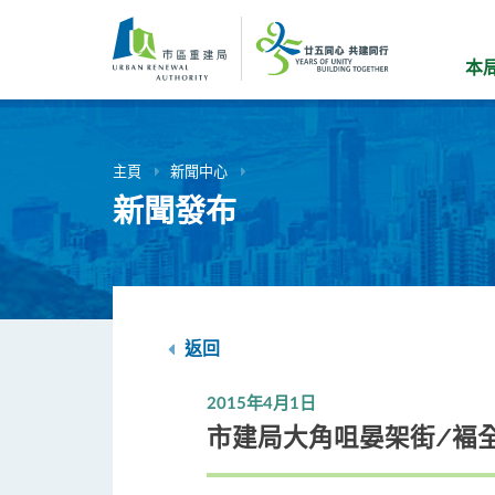
跳
到
主
本
要
內
容
主頁
新聞中心
新聞發布
返回
2015年4月1日
市建局大角咀晏架街/褔