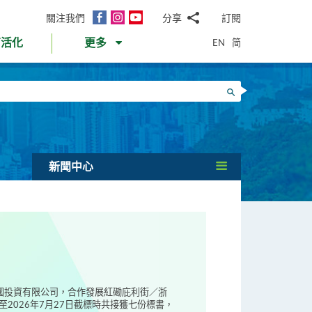
面
Instagram
YouTube
關注我們
分享
訂閱
電
書
郵
EN
简
育活化
更多
WhatsApp
微
面
信
Twitter
搜尋
書
LinkedIn
微
博
新聞中心
偉國投資有限公司，合作發展紅磡庇利街／浙
2026年7月27日截標時共接獲七份標書，