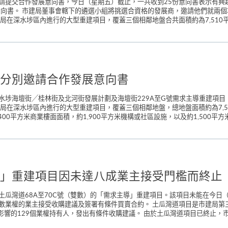
請提交合作發展意向書，今日（星期五）截止，一共收到25份意向書表示有興
展意向書。 市建局董事會轄下的遴選小組將挑選合資格的發展商，邀請他們就兩
在深水埗區內進行的大型重建項目，覆蓋三個相鄰地盤合共面積約為7,510平方米
分別邀請合作發展意向書
水埗海壇街╱桂林街及北河街發展計劃及海壇街229A至G號需求主導重建項
局在深水埗區內進行的大型重建項目，覆蓋三個相鄰地盤，總地盤面積約為7,51
400平方米商業樓面面積，約1,900平方米機構或社區設施，以及約1,500平方
」重建項目因未達八成業主接受門檻而終止
瓜灣道68A至70C號（雙數）的「需求主導」重建項目。該項目未能在今日
數業權的業主接受收購建議及簽署有條件買賣合約。 土瓜灣道項目是市建局第
影響的129個業權持有人，發出有條件收購建議。 由於土瓜灣道項目已終止，市