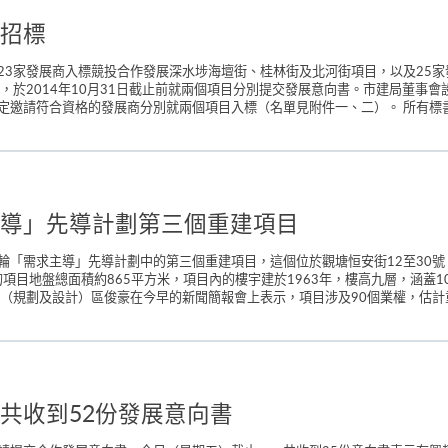
招標
3家發展商入標競投合作發展深水埗海壇街、桂林街及北河街項目，以及25家發
，於2014年10月31日截止前就兩個項目分別提交發展意向書。市建局董事
請符合資格的發展商分別就兩個項目入標（名單見附件一、二）。 所有標書必須在
導」先導計劃第三個重建項目
「需求主導」先導計劃中的第三個重建項目，這個位於觀塘恒安街12至30號
的項目地盤總面積約865平方米，項目內的樓宇建於1963年，樓高九層，涵蓋
（規劃及設計）區俊豪在今早的新聞簡報會上表示，項目涉及90個業權，估計重建
共收到52份發展意向書