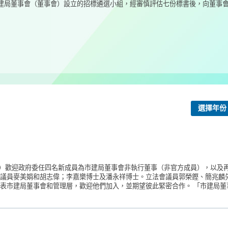
局董事會（董事會）設立的招標遴選小組，經審慎評估七份標書後，向董事會建
選擇年份
）歡迎政府委任四名新成員為市建局董事會非執行董事（非官方成員），以及
會議員麥美娟和胡志偉；李嘉樂博士及潘永祥博士。立法會議員郭榮鏗、簡兆麟
表市建局董事會和管理層，歡迎他們加入，並期望彼此緊密合作。 「市建局董事