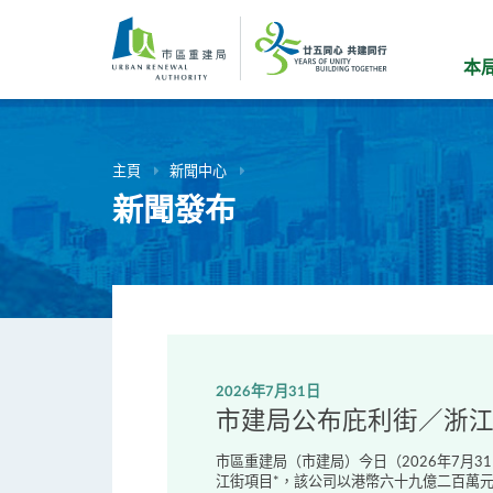
跳
到
主
本
要
內
容
主頁
新聞中心
新聞發布
2026年7月31日
市建局公布庇利街／浙
市區重建局（市建局）今日（2026年7月
江街項目*，該公司以港幣六十九億二百萬元