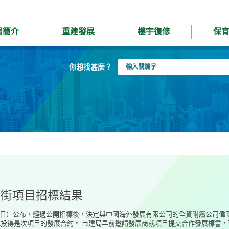
局簡介
重建發展
樓宇復修
保
輸
你想找甚麼？
入
關
鍵
字
江街項目招標結果
31日）公布，經過公開招標後，決定與中國海外發展有限公司的全資附屬公司
投得是次項目的發展合約。 市建局早前邀請發展商就項目提交合作發展標書，至