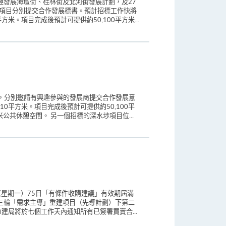
趣發展海壇街、桂林街及北河街發展計劃，及27
個項目分別提交合作發展標書。預計招標工作快將
。項目完成後預計可提供約50,100平方米...
目，分別邀請有興趣參與的發展商提交合作發展意
0平方米。項目完成後預計可提供約50,100平
米公共休憩空間。 另一個招標的深水埗項目位...
（星期一）75日「有條件收購建議」有效期屆滿
三輪「需求主導」重建項目（先導計劃）下第二
建局將於七個工作天內通知所有已簽署買賣合...