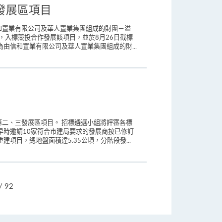
發展區項目
和置業有限公司及華人置業集團組成的財團－溢
，入標競投合作發展該項目，並於8月26日截標
由信和置業有限公司及華人置業集團組成的財...
二、三發展區項目。 招標遴選小組將評審各標
早時邀請10家符合市建局要求的發展商按已修訂
目，總地盤面積達5.35公頃，分階段發...
跳
/ 92
頁