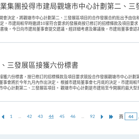
業集團投得市建局觀塘市中心計劃第二、三
開會決定，將觀塘市中心計劃第二、三發展區項目的合作發展合約批出予由信
決定，市建局較早時邀請10家符合要求的發展商按已修訂的招標條款及項目要求
書後，今日向市建局董事會提交建議。經詳細考慮及審議後，市建局董事會認為
、三發展區接獲六份標書
接獲六份標書，按已修訂的招標條款及項目要求競投合作發展觀塘市中心計劃第
董事會將於今年九月內作出決定。 根據市建局董事會七月底的決定，市建局較
中心計劃第二、三發展區項目。 觀塘市中心計劃是市建局至今開展的最大型重建項
上
本
Next
Last
頁
1
...
42
43
44
45
46
...
92
一
頁
Page
Page
頁