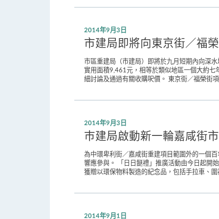
2014年9月3日
市建局即將向東京街／福榮
市區重建局（市建局）即將於九月短期內向深水
實用面積9,461元，相等於類似地區一個大約
細討論及通過有關收購呎價。 東京街／福榮街項
2014年9月3日
巿建局啟動新一輪嘉咸街市
為中環卑利街／嘉咸街重建項目範圍外的一個百
響應參與。 「日日餸禮」推廣活動由今日起開
獲贈以環保物料製造的紀念品，包括手拉車、圍裙
2014年9月1日