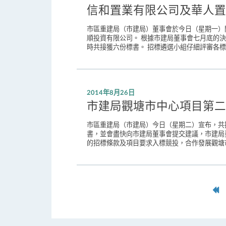
信和置業有限公司及華人置
市區重建局（市建局）董事會於今日（星期一）
順投資有限公司。 根據市建局董事會七月底的
時共接獲六份標書。 招標遴選小組仔細評審各標
2014年8月26日
市建局觀塘市中心項目第二
市區重建局（市建局）今日（星期二）宣布，共
書，並會盡快向市建局董事會提交建議，市建局
的招標條款及項目要求入標競投，合作發展觀塘市
第
一
頁