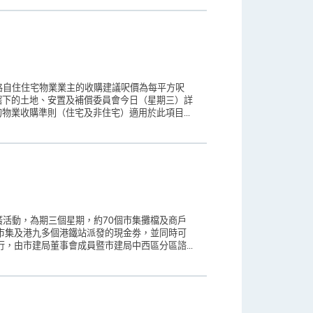
格自住住宅物業業主的收購建議呎價為每平方呎
會轄下的土地、安置及補償委員會今日（星期三）詳
物業收購準則（住宅及非住宅）適用於此項目...
活動，為期三個星期，約70個市集攤檔及商戶
市集及港九多個港鐵站派發的現金劵，並同時可
，由市建局董事會成員暨市建局中西區分區諮...