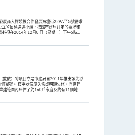
展商入標競投合作發展海壇街229A至G號需求
會設立的招標遴選小組，按照市建局訂定的要求和
2014年12月8 日（星期一）下午5時...
（雙數）的項目亦是市建局自2011年推出該先導
10個街號。 樓宇狀況屬失修或明顯失修，有僭建
範圍內居住了約160戶家庭及約有11個地...