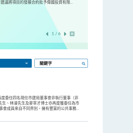
議將項目的發展合約批予偉國投資有限...
1 / 6
開始/暫停幻燈片
輸
搜尋
入
關
鍵
字
再度委任四名現任市建局董事會非執行董事（非
先生、林濬先生及麥萃才博士亦再度獲委任為市
會成員來自不同界別，擁有豐富的公共事務...