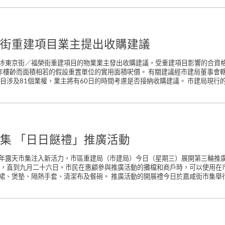
街重建項目業主提出收購建議
埗東京街／福榮街重建項目的物業業主發出收購建議，受重建項目影響的合資
七年樓齡而面積相若的假設重置單位的實用面積呎價。 有關建議經市建局董事
目涉及81個業權，業主將有60日的時間考慮是否接納收購建議。 市建局現行的
集 「日日餸禮」推廣活動
年露天市集注入新活力，市區重建局（市建局）今日（星期三）展開第三輪推廣
始，直到九月二十六日。市民在惠顧參與推廣活動的攤檔和商戶時，可以使用在
、煲墊、隔熱手套、清潔布及餐碗。 推廣活動的開展禮今日於嘉咸街市集舉行