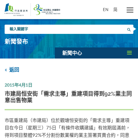
跳
到
EN
简
主
要
輸
內
搜尋
入
容
關
新聞發布
鍵
字
新聞中心
返回
2015年4月1日
市建局恒安街「需求主導」重建項目得到92%業主同
意出售物業
市區重建局（市建局）位於觀塘恒安街的「需求主導」重建項
目在今日（星期三）75日「有條件收購建議」有效期屆滿前，
得到項目整體92%不分割份數業權的業主簽署買賣合約，同意