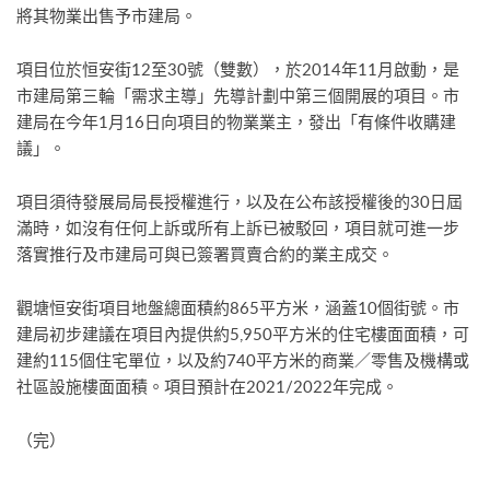
將其物業出售予市建局。
項目位於恒安街12至30號（雙數），於2014年11月啟動，是
市建局第三輪「需求主導」先導計劃中第三個開展的項目。市
建局在今年1月16日向項目的物業業主，發出「有條件收購建
議」。
項目須待發展局局長授權進行，以及在公布該授權後的30日屆
滿時，如沒有任何上訴或所有上訴已被駁回，項目就可進一步
落實推行及市建局可與已簽署買賣合約的業主成交。
觀塘恒安街項目地盤總面積約865平方米，涵蓋10個街號。市
建局初步建議在項目內提供約5,950平方米的住宅樓面面積，可
建約115個住宅單位，以及約740平方米的商業／零售及機構或
社區設施樓面面積。項目預計在2021/2022年完成。
（完）