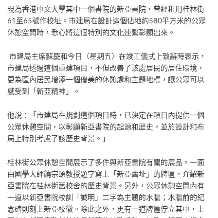
現為香港中文大學其中一個書院的新亞書院，曾經租用桂林街
61至65號作校址。市建局在設計這個佔地約580平方米的公眾
休憩空間時，悉心將這個特別的文化連繫彰顯出來。
市建局主席蘇慶和今日（星期五）在竣工儀式上致辭時表示，
市建局透過這個重建項目，不但改善了該處居民的居住環境，
更為區內居民增添一個優美的休憩處和主題地標，讓公眾可以
感受到「新亞精神」。
他說：「市建局在規劃這個項目時，已決定在項目內提供一個
公眾休憩空間，以彰顯新亞書院的起源和歷史，並於設計和布
局上特別考慮了該歷史背景。」
桂林街公眾休憩空間展示了多件與新亞書院有關的展品。一面
由國學大師饒宗頤教授題字寫上「新亞舊址」的牌匾，介紹新
亞書院在桂林街舊校舍的歷史背景。另外，公眾休憩空間內有
一道以新亞書院校訓「誠明」二字為主題的水牆；水牆前的紀
念碑則刻上新亞校徽。除此之外，更有一道牌匾佇立其中，上