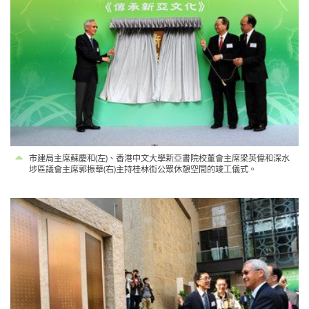
市建局主席蘇慶和(左)、香港中文大學新亞書院校董會主席梁英偉和深水
埗區議會主席郭振華(右)主持桂林街公眾休憩空間的竣工儀式。