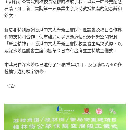
面刻有新亞書院創校校長錢穆的校歌手稿，以及一幅歷史紀念
石牆，刻上新亞書院第一屆畢業生余英時教授撰寫的紀念辭和
銘文。
蘇慶和特別感謝香港中文大學新亞書院、區議會及項目合作夥
伴的支持和合作，使市建局可以通過這個公眾休憩空間紀念
「新亞精神」。香港中文大學新亞書院校董會主席梁英偉，以
及深水埗區議會主席郭振華今日亦有出席並主持竣工儀式。
市建局在深水埗區已進行了15個重建項目，及協助區內400多
幢樓宇進行樓宇復修。
（完）