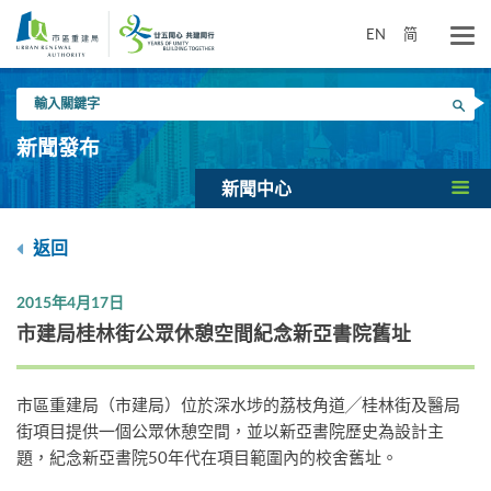
跳
到
EN
简
主
要
輸
內
搜尋
入
容
關
新聞發布
鍵
字
新聞中心
返回
2015年4月17日
市建局桂林街公眾休憩空間紀念新亞書院舊址
市區重建局（市建局）位於深水埗的荔枝角道╱桂林街及醫局
街項目提供一個公眾休憩空間，並以新亞書院歷史為設計主
題，紀念新亞書院50年代在項目範圍內的校舍舊址。