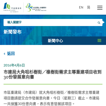
跳
到
EN
简
主
要
輸
內
搜尋
入
容
關
新聞發布
鍵
字
新聞中心
返回
2016年4月6日
市建局大角咀杉樹街／橡樹街需求主導重建項目收到
30份發展意向書
市區重建局（市建局）就大角咀杉樹街／橡樹街需求主導重建
項目邀請提交合作發展意向書，今日（星期三）截止。市建局
一共接獲30份意向書，表示有意發展該項目。