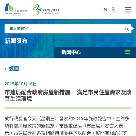
跳
到
EN
简
主
要
輸
內
搜尋
入
容
關
新聞發布
鍵
字
新聞中心
返回
2019年10月16日
市建局配合政府房屋新措施 滿足市民住屋需求及改
善生活環境
就行政長官今天（星期三）發表的2019年施政報告中，宣佈多
項有關房屋政策的新措施，市區重建局（市建局）發言人表
示，市建局歡迎各項相關措施並將予以配合，展開有關的研究