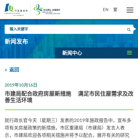
跳
到
EN
繁
主
要
输
内
搜寻
入
容
关
新闻发布
键
字
新闻中心
返回
2019年10月16日
市建局配合政府房屋新措施 满足市民住屋需求及改
善生活环境
就行政长官今天（星期三）发表的2019年施政报告中，宣布多
项有关房屋政策的新措施，市区重建局（市建局）发言人表
示，市建局欢迎各项相关措施并将予以配合，展开有关的研究