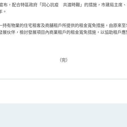
）宣布，配合特區政府「同心抗疫 共渡時艱」的措施，市建局主席、
年。
一持有物業的住宅租客及商舖租戶所提供的租金寬免措施，由原來至
發展伙伴，檢討發展項目內商業租戶的租金寬免措施，以協助租戶應
（完）