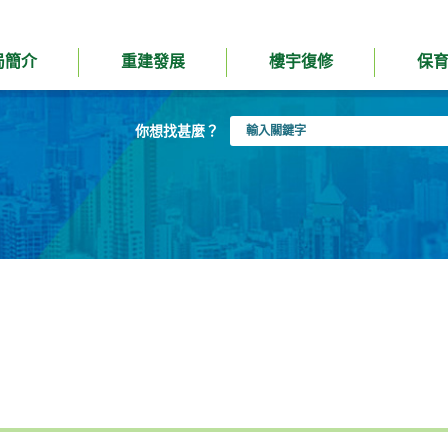
局簡介
重建發展
樓宇復修
保
輸
你想找甚麼？
入
關
鍵
字