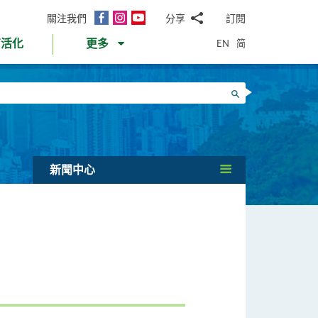
面
Instagram
YouTube
關注我們
分享
訂閱
電
書
郵
EN
简
育活化
更多
WhatsApp
微
面
信
Twitter
搜尋
書
LinkedIn
微
博
新聞中心