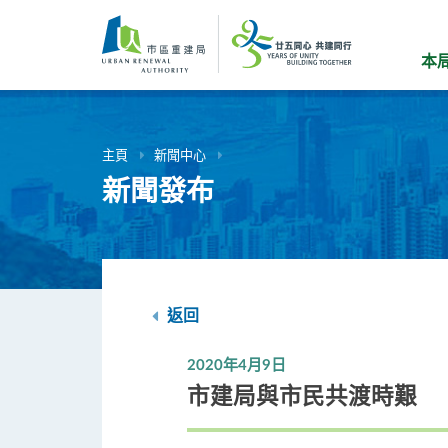
跳
到
主
本
要
內
容
主頁
新聞中心
新聞發布
返回
2020年4月9日
市建局與市民共渡時艱