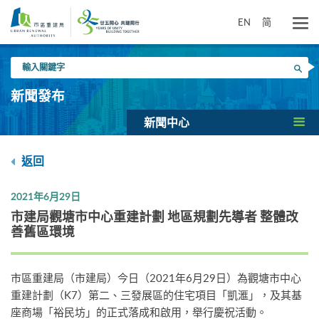
跳
到
EN
简
主
要
輸
內
搜尋
入
容
關
新聞發布
鍵
字
新聞中心
返回
2021年6月29日
市建局觀塘市中心重建計劃 地區規劃先導者 整體改
善舊區環境
市區重建局（市建局）今日（2021年6月29日）為觀塘市中心
重建計劃（K7）第二、三發展區的住宅項目「凱滙」，及其基
座商場「裕民坊」的正式落成和啟用，舉行慶祝活動。