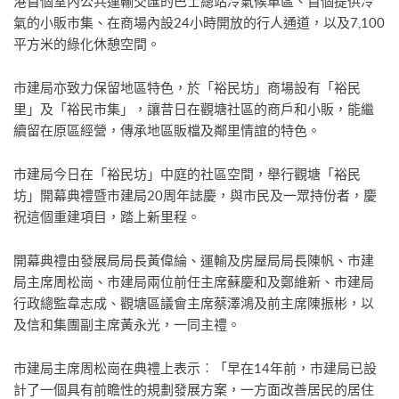
港首個室內公共運輸交匯的巴士總站冷氣候車區、首個提供冷
氣的小販市集、在商場內設24小時開放的行人通道，以及7,100
平方米的綠化休憩空間。
市建局亦致力保留地區特色，於「裕民坊」商場設有「裕民
里」及「裕民市集」，讓昔日在觀塘社區的商戶和小販，能繼
續留在原區經營，傳承地區販檔及鄰里情誼的特色。
市建局今日在「裕民坊」中庭的社區空間，舉行觀塘「裕民
坊」開幕典禮暨市建局20周年誌慶，與市民及一眾持份者，慶
祝這個重建項目，踏上新里程。
開幕典禮由發展局局長黃偉綸、運輸及房屋局局長陳帆、市建
局主席周松崗、市建局兩位前任主席蘇慶和及鄭維新、市建局
行政總監韋志成、觀塘區議會主席蔡澤鴻及前主席陳振彬，以
及信和集團副主席黃永光，一同主禮。
市建局主席周松崗在典禮上表示︰「早在14年前，市建局已設
計了一個具有前瞻性的規劃發展方案，一方面改善居民的居住