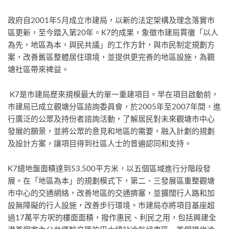
政府自2001年5月成立市建局，以新的法定架構及理念落實市
區更新，至今踏入第20年。K7的成果，象徵市建局貫徹「以人
為先，地區為本，與民共議」的工作方針，與市民制定規劃方
案，改善舊區整體居住環境，並提供更完善的地區設施，為觀
塘社區帶來裨益。
K7是市建局歷來規模最大的單一重建項目。早在項目啟動前，
市建局已成立觀塘分區諮詢委員會，於2005年至2007年間，進
行廣泛的公眾及持份者諮詢活動，了解居民對未來觀塘市中心
發展的願景，並將公眾的意見和地區的需要，融入計劃的規劃
及設計方案，讓項目得到社區人士的普遍認同和支持。
K7總地盤面積達到53,500平方米，以五個區域進行分階段發
展。在「地區為本」的規劃模式下，第二、三發展區重整觀塘
市中心的交通網絡，改善地區的交通擠塞，並擴闊行人路和加
設無障礙的行人設施，改善步行環境。市建局亦將項目基座超
過17萬平方呎的樓面面積，撥作惠民、利民之用，包括興建全