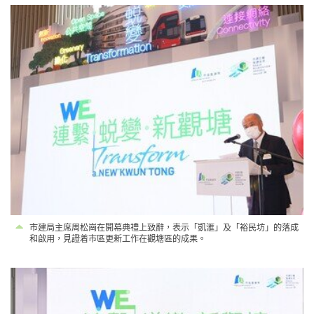
市建局主席周松崗在開幕典禮上致辭，表示「凱滙」及「裕民坊」的落成
和啟用，見證着市區更新工作在觀塘區的成果。