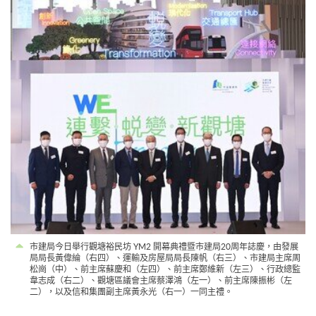
市建局今日舉行觀塘裕民坊 YM2 開幕典禮暨市建局20周年誌慶，由發展
局局長黃偉綸（右四）、運輸及房屋局局長陳帆（右三）、市建局主席周
松崗（中）、前主席蘇慶和（左四）、前主席鄭維新（左三）、行政總監
韋志成（右二）、觀塘區議會主席蔡澤鴻（左一）、前主席陳振彬（左
二），以及信和集團副主席黃永光（右一）一同主禮。