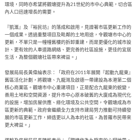
環境，同時亦希望將觀塘提升為21世紀的市中心典範，切合區
內人口迅速增長的需要。
『凱滙』及『裕民坊』的落成和啟用，見證著市區更新工作的
一個成果。透過重整項目及毗鄰的土地用途，令觀塘市中心的
更新，不單只是一幢幢舊樓的拆卸重建，而是更優化的城市設
計、更有效的人車道路網絡、更完善的社區設施，更佳的宜居
生活，為整個觀塘社區帶來裨益。」
發展局局長黃偉綸表示：「政府在2011年展開『起動九龍東』
舊區活化計劃，將觀塘、九龍灣及啟德一帶建設為本港第二個
核心商業區。觀塘市中心重建項目，正是配合九龍東的蜕變，
善用土地和空間資源，提升市中心原本破舊的大廈成為現代化
的設施，增加房屋供應、綠化環境及公共空間，令觀塘成為市
區更新的典範。政府會繼續全力支持市建局努力推動可持續發
展的市區更新工作，締造更以人為本的社區，為普羅市民帶來
更大裨益。」