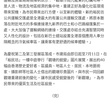
運輸及房屋局局長陳帆表示：「觀塘作為九龍東的心臟地帶，
是人流、物流及地區經濟的集中地，重建正好為優化社區環境
帶來契機，為市民帶來出行方便，以至新的體驗。新的裕民坊
公共運輸交匯處是全港最大的有蓋公共運輸交匯處，將原本散
落在附近地方的多條連接港九新界的巴士和小巴路線匯集於一
處，大大加強了運輸網絡的連接。交匯處亦結合充滿智慧同時
又人性化的設計，包括在新巴士總站設置全港首個應用人車分
隔概念的冷氣候車區，讓乘客有更舒適的候車體驗。」
為慶祝第二及第三發展區落成，市建局由即日起至7月11日，在
「裕民坊」一樓中庭舉行「觀塘的蜕變」圖片展覽，展出約40
幅由香港歷史愛好者、區議員、地區人士、居民、本地藝術
家、攝影師等社區人士借出的觀塘珍貴圖片，與市民一同回顧
觀塘重建前後的變化，讓市民感受蜕變後的「新觀塘」，為市
民帶來的優質生活及社區設施。
（完）