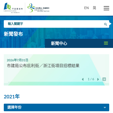
跳
到
EN
简
主
要
輸
內
搜尋
入
容
關
新聞發布
鍵
字
新聞中心
2026年7月31日
市建局公布庇利街／浙江街項目招標結果
1 / 6
開始/
2021年
選擇年份