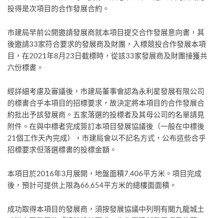
投得是次項目的合作發展合約。
市建局早前公開邀請發展商就本項目提交合作發展意向書，其
後邀請33家符合要求的發展商及財團，入標競投合作發展本項
目，在2021年8月23日截標時，從該33家發展商及財團接獲共
六份標書。
經詳細考慮及審議後，市建局董事會認為永利星發展有限公司
的標書合乎本項目的招標要求，故決定將本項目的合作發展合
約批出予該發展商。五家落選的投標者及其母公司的名單請見
附件。在與中標者完成簽訂本項目發展協議後（一般在中標後
21個工作天內完成），市建局會以不記名方式，公布這些合乎
招標要求但落選標書的投標金額。
本項目於2016年3月展開，地盤面積7,406平方米。項目完成
後，預計可提供上限為66,654平方米的總樓面面積。
成功取得本項目的發展商，須按發展協議中列明有關九龍城土