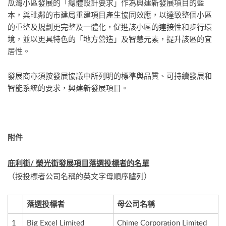
瓜灣小區發展的「總體設計要求」作為興建新發展項目的藍
本，與毗鄰的市建局重建項目產生協同效應，以達致整個小區
的重整及規劃更完整及一體化，促進該小區的連接性和步行環
境，並以更具特色的「地方營造」及智慧元素，提升該區的宜
居性。
發展商亦須按發展協議中所列明的標準與品質、可持續發展和
智能系統的要求，興建新發展項目。
附件
庇利街
/
榮光街發展項目
落選投標者的名單
（按投標者公司名稱的英文字母順序臚列）
落選投標者
母公司名稱
1
Big Excel Limited
Chime Corporation Limited