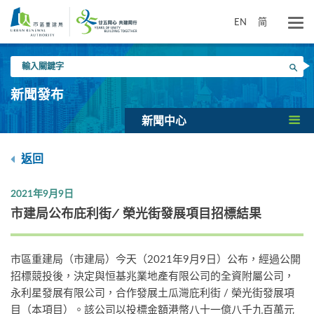
跳
到
EN
简
主
要
輸
內
搜尋
入
容
關
新聞發布
鍵
字
新聞中心
返回
2021年9月9日
市建局公布庇利街/ 榮光街發展項目招標結果
市區重建局（市建局）今天（2021年9月9日）公布，經過公開
招標競投後，決定與恒基兆業地產有限公司的全資附屬公司，
永利星發展有限公司，合作發展土瓜灣庇利街 / 榮光街發展項
目（本項目）。該公司以投標金額港幣八十一億八千九百萬元