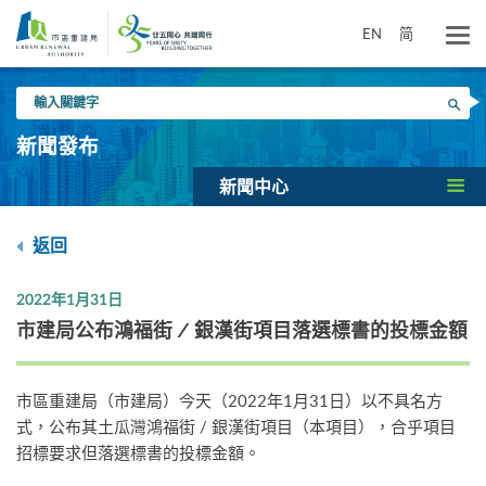
跳
到
EN
简
主
要
輸
內
搜尋
入
容
關
新聞發布
鍵
字
新聞中心
返回
2022年1月31日
市建局公布鴻福街 / 銀漢街項目落選標書的投標金額
市區重建局（市建局）今天（2022年1月31日）以不具名方
式，公布其土瓜灣鴻福街 / 銀漢街項目（本項目），合乎項目
招標要求但落選標書的投標金額。