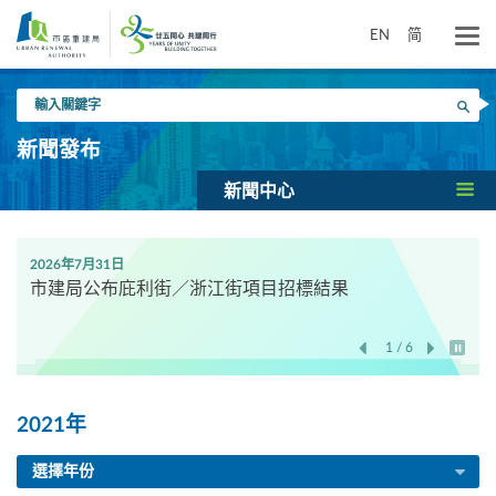
跳
到
EN
简
主
要
輸
內
搜尋
入
容
關
新聞發布
鍵
字
新聞中心
2026年7月31日
市建局公布庇利街／浙江街項目招標結果
1 / 6
開始/
2021年
選擇年份