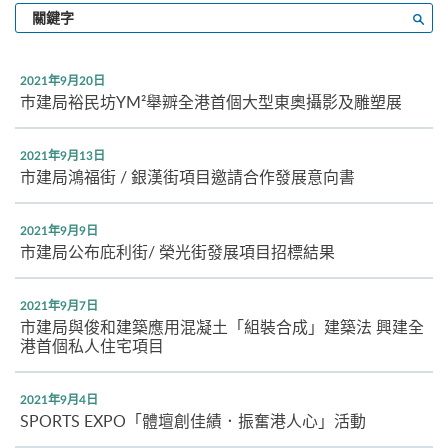
輸
搜尋
入
關
鍵
2021年9月20日
字
巿建局裕民坊YM²舉辧全港首個大型東奧攝影及雕塑展
2021年9月13日
市建局鴻福街 / 銀漢街項目邀請合作發展意向書
2021年9月9日
市建局公布庇利街/ 榮光街發展項目招標結果
2021年9月7日
市建局與俊和建築應用混凝土「組裝合成」建築法 興建全
港首個私人住宅項目
2021年9月4日
SPORTS EXPO「體壇創佳績．振奮港人心」活動