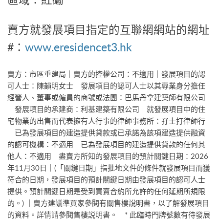
賣方就發展項目指定的互聯網網站的網址
#：
www.eresidencet3.hk
賣方：市區重建局｜賣方的控權公司：不適用｜發展項目的認
可人士：陳韻明女士｜發展項目的認可人士以其專業身分擔任
經營人、董事或僱員的商號或法團：巴馬丹拿建築師有限公司
｜發展項目的承建商：利基建築有限公司｜就發展項目中的住
宅物業的出售而代表擁有人行事的律師事務所：孖士打律師行
｜已為發展項目的建造提供貸款或已承諾為該項建造提供融資
的認可機構：不適用｜已為發展項目的建造提供貸款的任何其
他人：不適用｜盡賣方所知的發展項目的預計關鍵日期：2026
年11月30日｜(「關鍵日期」指批地文件的條件就發展項目而獲
符合的日期，發展項目的預計關鍵日期由發展項目的認可人士
提供。預計關鍵日期是受到買賣合約所允許的任何延期所規限
的。) ｜賣方建議準買家參閱有關售樓說明書，以了解發展項目
的資料。詳情請參閱售樓説明書。｜* 此臨時門牌號數有待發展