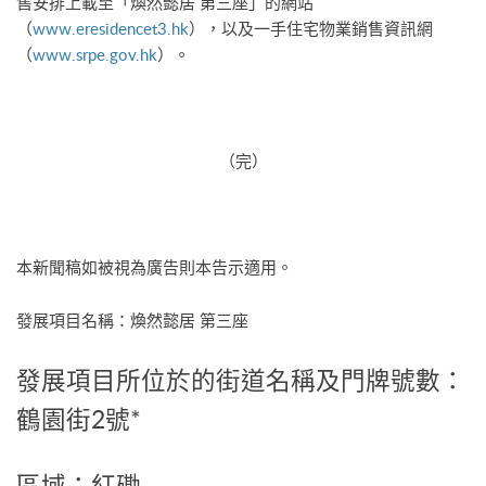
售安排上載至「煥然懿居 第三座」的網站
（
www.eresidencet3.hk
），以及一手住宅物業銷售資訊網
（
www.srpe.gov.hk
）。
（完）
本新聞稿如被視為廣告則本告示適用。
發展項目名稱：煥然懿居 第三座
發展項目所位於的街道名稱及門牌號數：
鶴園街2號*
區域：紅磡