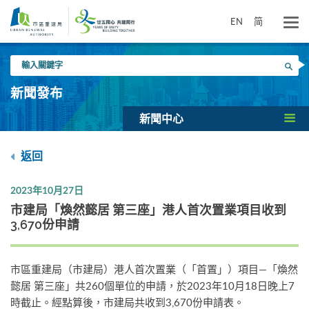
跳
到
EN
简
主
要
輸
內
搜尋
入
容
關
新聞發布
鍵
字
新聞中心
返回
2023年10月27日
市建局「煥然懿居 第三座」港人首次置業項目收到
3,670份申請
市區重建局（市建局）港人首次置業（「首置」）項目—「煥然
懿居 第三座」共260個單位的申請，於2023年10月18日晚上7
時截止。經點算後，市建局共收到3,670份申請表。