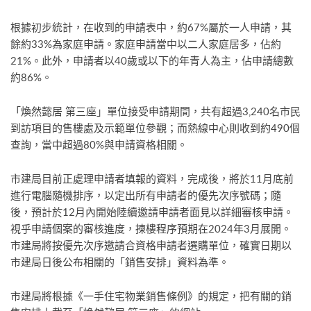
根據初步統計，在收到的申請表中，約67%屬於一人申請，其
餘約33%為家庭申請。家庭申請當中以二人家庭居多，佔約
21%。此外，申請者以40歲或以下的年青人為主，佔申請總數
約86%。
「煥然懿居 第三座」單位接受申請期間，共有超過3,240名市民
到訪項目的售樓處及示範單位參觀；而熱線中心則收到約490個
查詢，當中超過80%與申請資格相關。
市建局目前正處理申請者填報的資料，完成後，將於11月底前
進行電腦隨機排序，以定出所有申請者的優先次序號碼；隨
後，預計於12月內開始陸續邀請申請者面見以詳細審核申請。
視乎申請個案的審核進度，揀樓程序預期在2024年3月展開。
市建局將按優先次序邀請合資格申請者選購單位，確實日期以
市建局日後公布相關的「銷售安排」資料為準。
市建局將根據《一手住宅物業銷售條例》的規定，把有關的銷