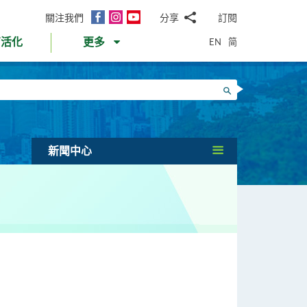
面
Instagram
YouTube
關注我們
分享
訂閱
電
書
郵
EN
简
育活化
更多
WhatsApp
微
面
信
Twitter
搜尋
書
LinkedIn
微
博
新聞中心