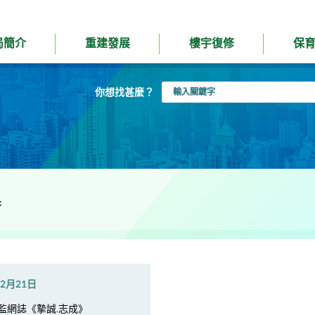
局簡介
重建發展
樓宇復修
保
輸
你想找甚麼？
入
關
鍵
字
果
年2月21日
監網誌《摯誠.志成》