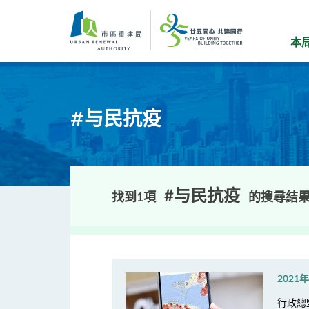
跳
到
主
本
要
內
容
#与民抗疫
#与民抗疫
找到1項
的搜尋結
2021
行政總