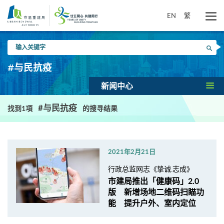
跳
到
EN
繁
主
要
输
内
搜寻
入
容
关
#与民抗疫
键
字
新闻中心
#与民抗疫
找到1項
的搜寻结果
2021年2月21日
行政总监网志《挚诚.志成》
市建局推出「健康码」2.0
版 新增场地二维码扫瞄功
能 提升户外、室内定位