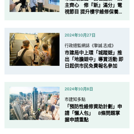
主齊心 修『新』滿分」電
視節目 提升樓宇維修保養...
2024年10月27日
行政總監網誌《摯誠.志成》
市建局中上環「城蹤遊」推
出「地膽遊中」導賞活動 即
日起供市民免費報名參加
2024年10月8日
市建知多點
「預防性維修資助計劃」申
請「懶人包」 8條問題掌
握申請重點