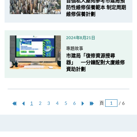
首個私人屋苑參考市建局預
防性維修保養範本 制定周期
維修保養計劃
2024年8月21日
專題故事
市建局「復修資源搜尋
器」 一分鐘配對大廈維修
資助計劃
跳
第
上
本
Next
Last
頁
/ 6
1
2
3
4
5
6
頁
一
一
頁
Page
Page
頁
頁