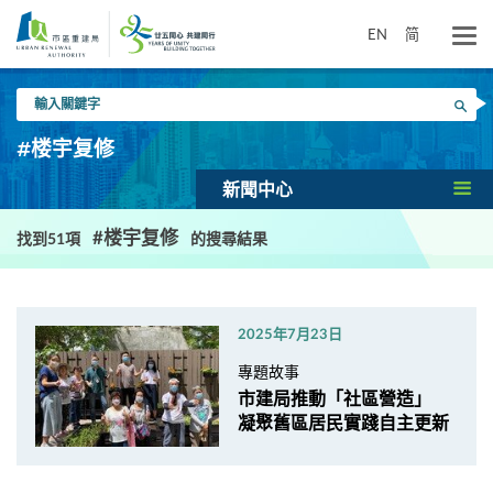
跳
到
EN
简
主
要
輸
內
搜尋
入
容
關
#楼宇复修
鍵
字
新聞中心
#楼宇复修
找到51項
的搜尋結果
2025年7月23日
專題故事
市建局推動「社區營造」
凝聚舊區居民實踐自主更新