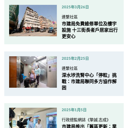
2025年3月26日
連繫社區
市建局免費維修單位及樓宇
設施 十三街長者戶居家出行
更安心
2025年2月25日
連繫社區
深水埗洗腎中心「停𨋢」挑
戰：市建局聯同多方協作解
困
2025年1月5日
行政總監網誌《摯誠.志成》
市建局推出「舊區更新：業