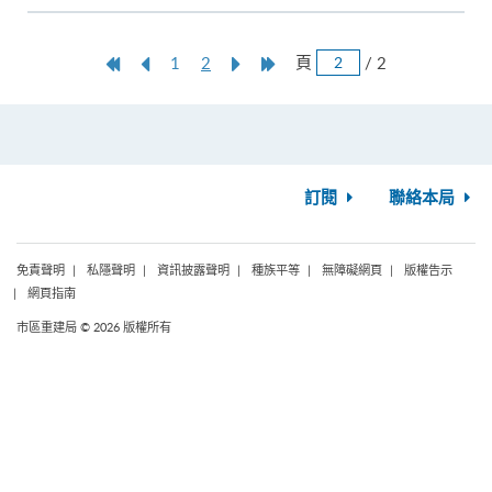
跳
第
上
本
Next
Last
頁
/ 2
1
2
頁
一
一
頁
Page
Page
頁
頁
訂閱
聯絡本局
免責聲明
私隱聲明
資訊披露聲明
種族平等
無障礙網頁
版權告示
網頁指南
市區重建局 © 2026 版權所有