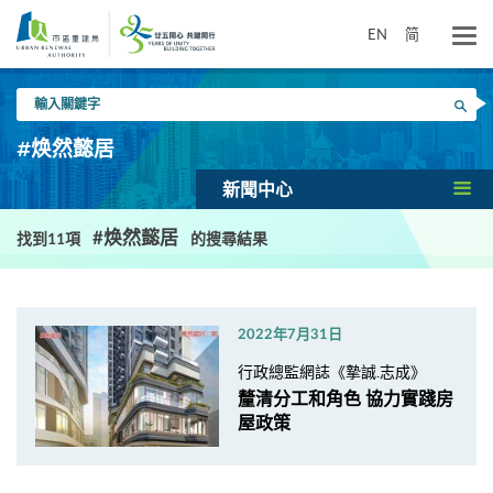
跳
到
EN
简
主
要
輸
內
搜尋
入
容
關
#焕然懿居
鍵
字
新聞中心
#焕然懿居
找到11項
的搜尋結果
2022年7月31日
行政總監網誌《摯誠.志成》
釐清分工和角色 協力實踐房
屋政策