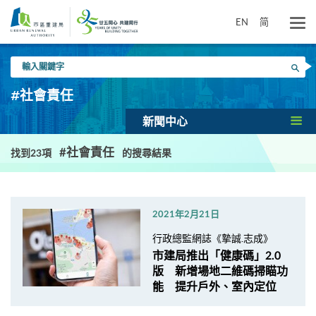
跳
到
EN
简
主
要
輸
內
搜尋
入
容
關
#社會責任
鍵
字
新聞中心
#社會責任
找到23項
的搜尋結果
2021年2月21日
行政總監網誌《摯誠.志成》
市建局推出「健康碼」2.0
版 新增場地二維碼掃瞄功
能 提升戶外、室內定位