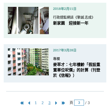
2018年2月11日
行政總監網誌《摯誠.志成》
新家園 迎接新一年
2017年3月28日
專欄
麥萃才：七年樓齡「假設重
置單位呎價」的計算（刊登
於《信報》）
跳
第
上
本
Next
Last
頁
/ 3
1
2
3
頁
一
一
頁
Page
Page