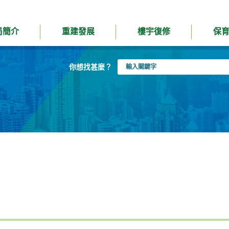
局簡介
重建發展
樓宇復修
保
輸
你想找甚麼？
入
關
鍵
字