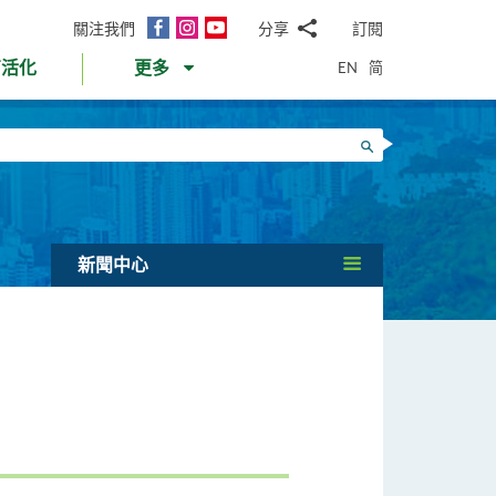
面
Instagram
YouTube
關注我們
分享
訂閱
電
書
郵
EN
简
育活化
更多
WhatsApp
微
面
信
Twitter
搜尋
書
LinkedIn
微
博
新聞中心