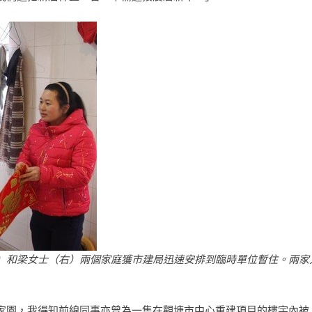
）和梁女士（右）兩個家庭獲市建局迅速安排到臨時單位暫住。兩家
家園，我得知前線同事亦曾為一隻在觀塘市中心重建項目的樓宇內被