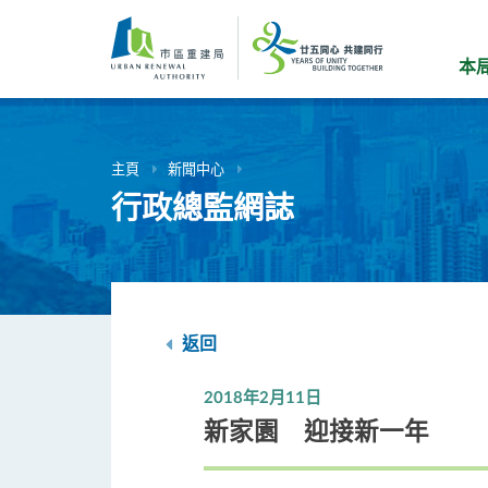
跳
到
主
本
要
內
容
主頁
新聞中心
行政總監網誌
返回
2018年2月11日
新家園 迎接新一年