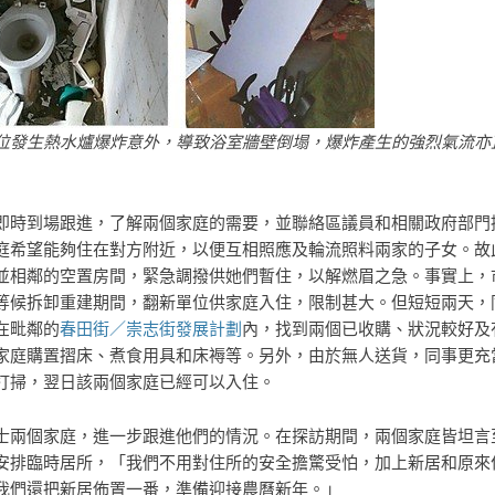
位發生熱水爐爆炸意外，導致浴室牆壁倒塌，爆炸產生的強烈氣流亦
即時到場跟進，了解兩個家庭的需要，並聯絡區議員和相關政府部門
庭希望能夠住在對方附近，以便互相照應及輪流照料兩家的子女。故
並相鄰的空置房間，緊急調撥供她們暫住，以解燃眉之急。事實上，
等候拆卸重建期間，翻新單位供家庭入住，限制甚大。但短短兩天，
在毗鄰的
春田街／崇志街發展計劃
內，找到兩個已收購、狀況較好及
家庭購置摺床、煮食用具和床褥等。另外，由於無人送貨，同事更充
打掃，翌日該兩個家庭已經可以入住。
士兩個家庭，進一步跟進他們的情況。在探訪期間，兩個家庭皆坦言
安排臨時居所，「我們不用對住所的安全擔驚受怕，加上新居和原來
我們還把新居佈置一番，準備迎接農曆新年。」