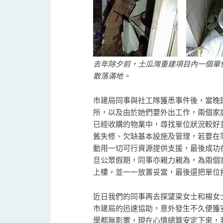
去年除夕前，土瓜灣重建項目內一個單
散落滿地。
市建局同事與社工隊獲悉事件後，當晚
所，以及由於她們要外出工作，兩個家
已經收購的物業中，尋找單位狀況較好
舊失修、欠缺基本設施及管理，若要在
動用一切可行資源提供支援，最後成功
旦公眾假期，同事亦親力親為，為兩個
上樓，並一一放置妥當，最後還把單位
近日我們的同事再去探望梁女士和楊女
市建局的迅速協助，意外發生不久便獲
學都無影響，現在心情總算安定下來，