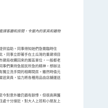
直撲客廳和房間，令屋內的家具和雜物
提供協助。同事得知她們急需臨時住
此，同事立即著手在土瓜灣的重建項目
市建局收購回來的舊區單位，一般都老
同事們秉持急居民所急的精神，想辦法
有獨立洗手間的相鄰間房。雖然時值元
當送貨員，協力將各種用品由店舖運送
至今對意外雖仍猶有餘悸，但很高興獲
住處十分接近，對大人上班和小朋友上