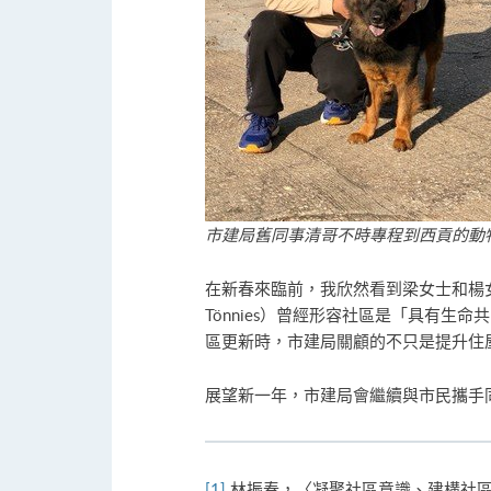
市建局舊同事清哥不時專程到西貢的動物收
在新春來臨前，我欣然看到梁女士和楊女士
Tönnies）曾經形容社區是「具有生
區更新時，市建局關顧的不只是提升住
展望新一年，市建局會繼續與市民攜手
[1]
林振春，〈凝聚社區意識、建構社區文