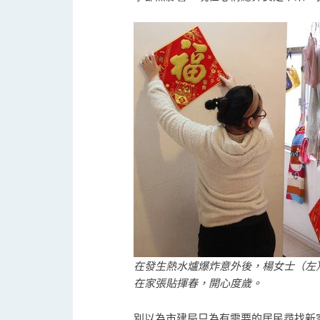
在發生熱水爐爆炸意外後，楊女士（左
在家張貼揮春，開心度歲。
別以為市建局只為有需要的居民尋找新