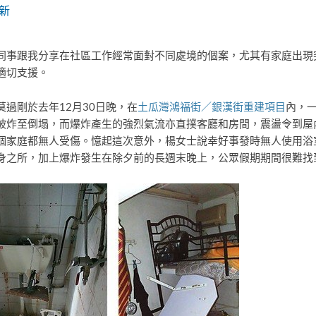
新
同事跟我分享在社區工作經常面對不同處境的個案，尤其有家庭出現
適切支援。
過剛於去年12月30日晚，在
土瓜灣鴻福街／銀漢街重建項目
內，
被炸至倒塌，而爆炸產生的強烈氣流亦直撲客廳和房間，震盪令到屋
個家庭都無人受傷。憶起這次意外，楊女士說幸好事發時無人使用浴
身之所，加上爆炸發生在除夕前的長週末晚上，公眾假期期間很難找