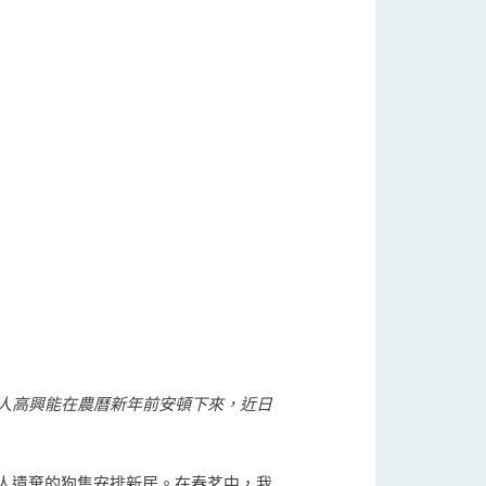
人高興能在農曆新年前安頓下來，近日
人遺棄的狗隻安排新居。在春茗中，我