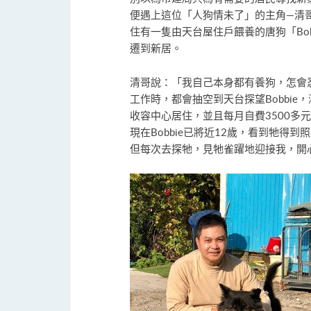
便遇上這位「人狗情未了」的主角—清
住有一隻由天台屋住戶餵養的唐狗「Bob
遷到新居。
清哥說：「我自己本身都有養狗，怎會忍
工作時，都會抽空到天台探望Bobbi
收容中心居住，並且每月自費3500多元
現在Bobbie已將近12歲，看到牠得
但每次去探牠，見牠雀躍地迎接我，開