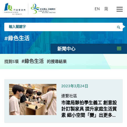
跳
到
EN
简
主
要
輸
內
搜尋
入
容
關
#綠色生活
鍵
字
新聞中心
#綠色生活
找到5項
的搜尋結果
2023年3月24日
連繫社區
市建局夥拍學生義工 創意設
計訂製家具 提升家庭生活質
素 細小空間「變」出更多...