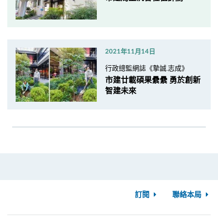
2021年11月14日
行政總監網誌《摯誠.志成》
市建廿載碩果纍纍 勇於創新
智建未來
訂閱
聯絡本局