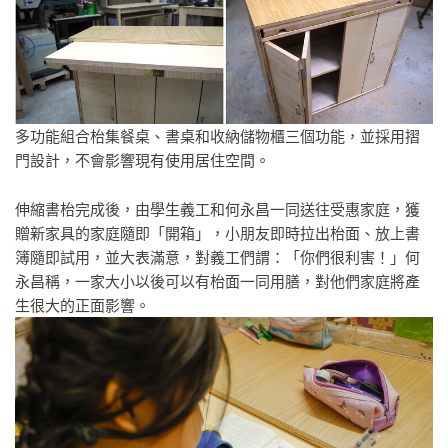
多功能組合枱集餐桌、書桌和收納儲物櫃三個功能，並採用摺
門設計，不會影響現有使用居住空間。
伸縮書枱完成後，由學生義工和何永昌一同送往受惠家庭，獲
贈新家具的家庭隨即「開箱」，小朋友即時拉出枱面、放上書
簿隨即試用，並大表滿意，對義工們謂：「你們很利害！」何
永昌稱，一家大小以後可以有枱面一同用膳，對他們家庭將產
生很大的正面影響。