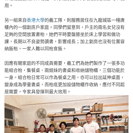
用。
另一組來自
香港大學
的義工隊，則服務居住在九龍城區一幢唐
樓內的一個劏房戶家庭。同學們留意到，戶主的兩名女兒沒有
足夠的空間放置書枱，她們平時要盤膝坐於床上學習和做功
課，長期以不良姿勢讀書，影響成長；加上劏房也沒有位置容
納飯枱，一家人難以同枱食飯。
因應有關家庭的不同成員需要，義工們為她們製作了一張多功
能組合枱，集餐桌、兩姐妹的書桌和收納儲物櫃，三個功能於
一身。組合枱日常可以作為餐桌之用，亦可以拉出延伸桌面，
變身成為學童書桌，而枱底更加設儲物櫃作收納，應付不同起
居需要，令家具發揮到最大效用。