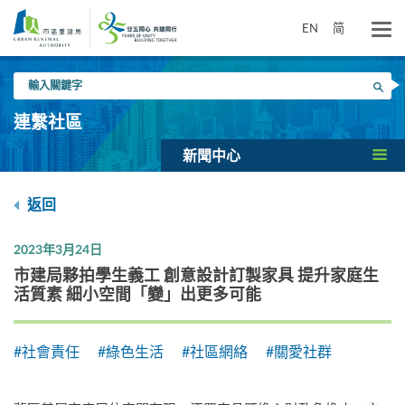
跳
到
EN
简
主
要
輸
內
搜尋
入
容
關
連繫社區
鍵
字
新聞中心
返回
2023年3月24日
市建局夥拍學生義工 創意設計訂製家具 提升家庭生
活質素 細小空間「變」出更多可能
#社會責任
#綠色生活
#社區網絡
#關愛社群