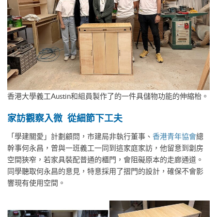
香港大學義工Austin和組員製作了的一件具儲物功能的伸縮枱。
家訪觀察入微 從細節下工夫
「學建關愛」計劃顧問，市建局非執行董事、
香港青年協會
總
幹事何永昌，曾與一班義工一同到這家庭家訪，他留意到劏房
空間狹窄，若家具裝配普通的櫃門，會阻礙原本的走廊通道。
同學聽取何永昌的意見，特意採用了摺門的設計，確保不會影
響現有使用空間。