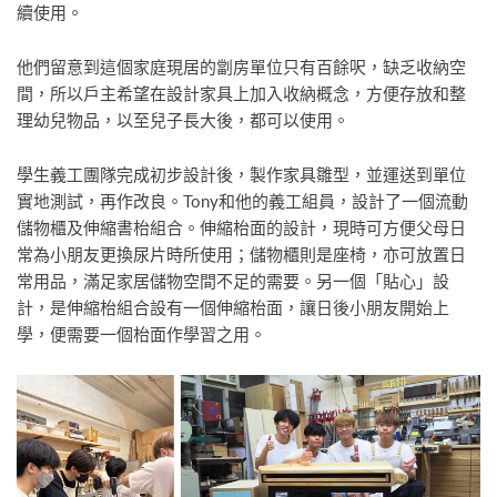
續使用。
他們留意到這個家庭現居的劏房單位只有百餘呎，缺乏收納空
間，所以戶主希望在設計家具上加入收納概念，方便存放和整
理幼兒物品，以至兒子長大後，都可以使用。
學生義工團隊完成初步設計後，製作家具雛型，並運送到單位
實地測試，再作改良。Tony和他的義工組員，設計了一個流動
儲物櫃及伸縮書枱組合。伸縮枱面的設計，現時可方便父母日
常為小朋友更換尿片時所使用；儲物櫃則是座椅，亦可放置日
常用品，滿足家居儲物空間不足的需要。另一個「貼心」設
計，是伸縮枱組合設有一個伸縮枱面，讓日後小朋友開始上
學，便需要一個枱面作學習之用。