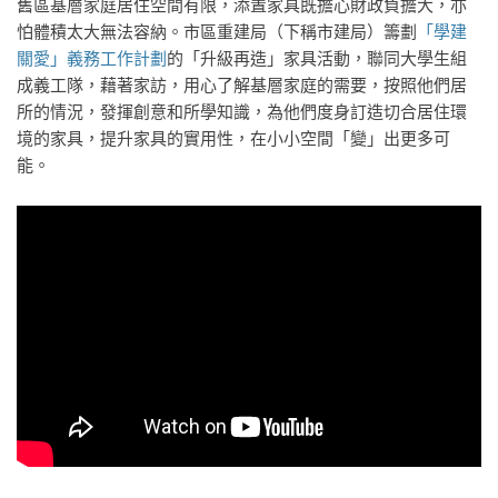
舊區基層家庭居住空間有限，添置家具既擔心財政負擔大，亦
怕體積太大無法容納。市區重建局（下稱市建局）籌劃
「學建
關愛」義務工作計劃
的「升級再造」家具活動，聯同大學生組
成義工隊，藉著家訪，用心了解基層家庭的需要，按照他們居
所的情況，發揮創意和所學知識，為他們度身訂造切合居住環
境的家具，提升家具的實用性，在小小空間「變」出更多可
能。