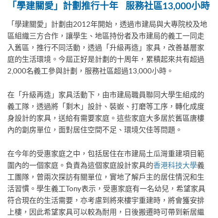
「學建關愛」計劃推行十年
服務社區
13,000
小時
「學建關愛」計劃由2012年開始，透過市建局與大專院校及地
區組織三方合作，讓學生、地區持份者及市建局的義工一同走
入舊區，推行不同活動，透過「升級再造」家具，改善基層家
庭的生活環境。今屆正好是計劃的十周年，累積起來共有超過
2,000名義工參與計劃，服務社區超過13,000小時。
在「升級再造」家具活動下，由市建局職員聯同大學生組成的
義工隊，透過將「剩木」設計、裝嵌、打磨等工序，轉化成度
身設計的家具，送給有需要家庭。這些家庭大多居於舊區唐樓
內的劏房單位，面對居住空間不足、環境欠佳等問題。
在今年的受惠家庭之中，包括居住在市建局土瓜灣重建項目範
圍內的一個家庭。負責為這個家庭設計家具的
香港科技大學
義
工團隊，曾兩次探訪有關單位，實地了解戶主的居住情況和生
活習慣。學生義工Tony表示，受惠家庭有一名幼兒，希望家具
符合現在的生活需要，亦考慮到將來樓宇重建時，將會獲安排
上樓，因此希望家具可以較為耐用，日後搬遷時可帶到新居繼